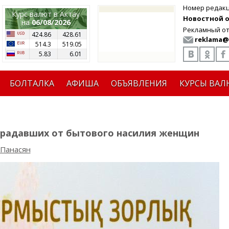
Номер редак
Курс валют в Актау
Новостной от
на
06/08/2026
Рекламный от
424.86
428.61
reklama@
514.3
519.05
5.83
6.01
БОЛТАЛКА
АФИША
ОБЪЯВЛЕНИЯ
КУРСЫ ВАЛ
традавших от бытового насилия женщин
 Панасян