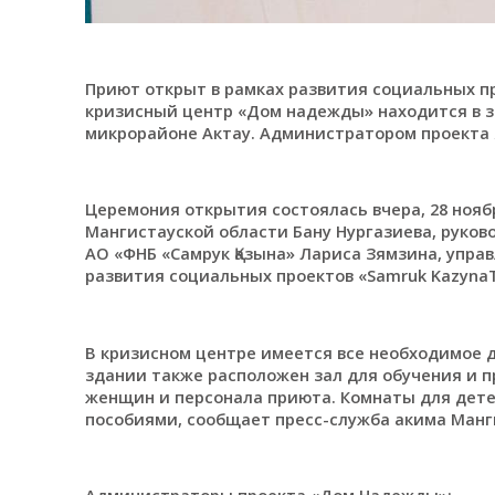
Приют открыт в рамках развития социальных пр
кризисный центр «Дом надежды» находится в з
микрорайоне Актау. Администратором проекта 
Церемония открытия состоялась вчера, 28 нояб
Мангистауской области Бану Нургазиева, руко
АО «ФНБ «Самрук Қазына» Лариса Зямзина, упр
развития социальных проектов «Samruk KazynaT
В кризисном центре имеется все необходимое д
здании также расположен зал для обучения и 
женщин и персонала приюта. Комнаты для дет
пособиями, сообщает пресс-служба акима Манг
Администраторы проекта «Дом Надежды»: