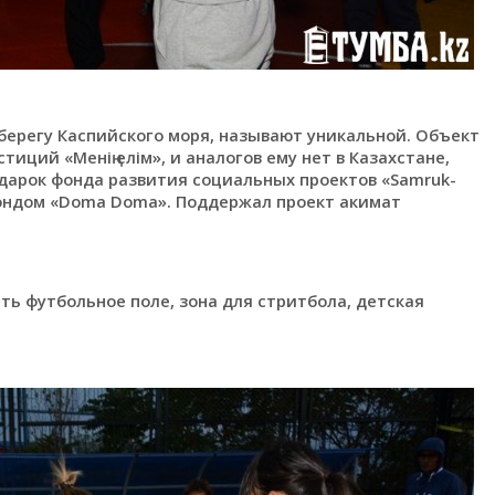
берегу Каспийского моря, называют уникальной. Объект
иций «Менің елім», и аналогов ему нет в Казахстане,
одарок фонда развития социальных проектов «Samruk-
фондом «Doma Doma». Поддержал проект акимат
ь футбольное поле, зона для стритбола, детская