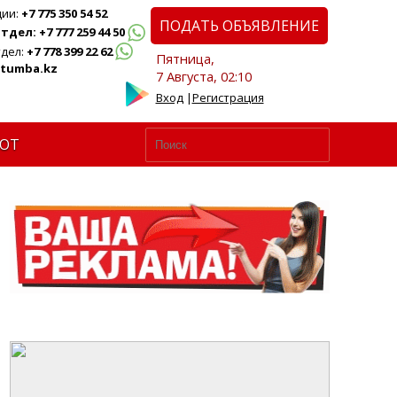
ции:
+7 775 350 54 52
ПОДАТЬ ОБЪЯВЛЕНИЕ
дел: +7 777 259 44 50
дел:
+7 778 399 22 62
Пятница,
tumba.kz
7 Августа, 02:10
Вход
|
Регистрация
ЮТ