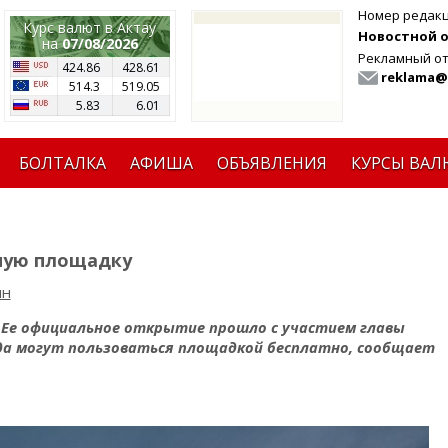
Номер редак
Курс валют в Актау
Новостной от
на
07/08/2026
Рекламный от
424.86
428.61
reklama@
514.3
519.05
5.83
6.01
БОЛТАЛКА
АФИША
ОБЪЯВЛЕНИЯ
КУРСЫ ВАЛ
вную площадку
ин
 Ее официальное открытие прошло с участием главы
ода могут пользоваться площадкой бесплатно, сообщает