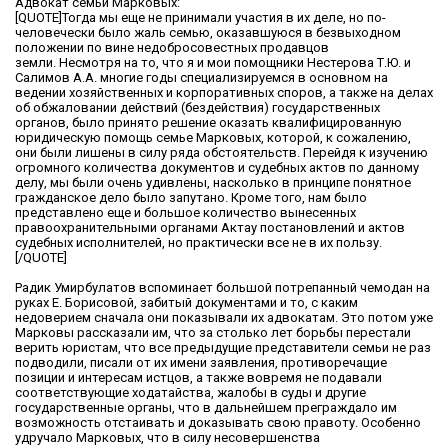
Адвокат семьи Марковых:
[QUOTE]Тогда мы еще не принимали участия в их деле, но по-
человечески было жаль семью, оказавшуюся в безвыходном
положении по вине недобросовестных продавцов
земли. Несмотря на то, что я и мои помощники Нестерова Т.Ю. и
Салимов А.А. многие годы специализируемся в основном на
ведении хозяйственных и корпоративных споров, а также на делах
об обжаловании действий (бездействия) государственных
органов, было принято решение оказать квалифицированную
юридическую помощь семье Марковых, которой, к сожалению,
они были лишены в силу ряда обстоятельств. Перейдя к изучению
огромного количества документов и судебных актов по данному
делу, мы были очень удивлены, насколько в принципе понятное
гражданское дело было запутано. Кроме того, нам было
представлено еще и большое количество вынесенных
правоохранительными органами Актау постановлений и актов
судебных исполнителей, но практически все не в их пользу.
[/QUOTE]
Радик Умирбулатов вспоминает большой потрепанный чемодан на
руках Е. Борисовой, забитый документами и то, с каким
недоверием сначала они показывали их адвокатам. Это потом уже
Марковы рассказали им, что за столько лет борьбы перестали
верить юристам, что все предыдущие представители семьи не раз
подводили, писали от их имени заявления, противоречащие
позиции и интересам истцов, а также вовремя не подавали
соответствующие ходатайства, жалобы в суды и другие
государственные органы, что в дальнейшем преграждало им
возможность отстаивать и доказывать свою правоту. Особенно
удручало Марковых, что в силу несовершенства