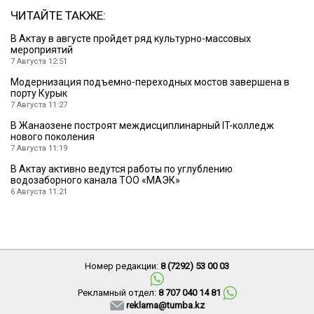
ЧИТАЙТЕ ТАКЖЕ:
В Актау в августе пройдет ряд культурно-массовых
мероприятий
7 Августа 12:51
Модернизация подъемно-переходных мостов завершена в
порту Курык
7 Августа 11:27
В Жанаозене построят междисциплинарный IT-колледж
нового поколения
7 Августа 11:19
В Актау активно ведутся работы по углублению
водозаборного канала ТОО «МАЭК»
6 Августа 11:21
Номер редакции:
8 (7292) 53 00 03
Рекламный отдел:
8 707 040 14 81
reklama@tumba.kz