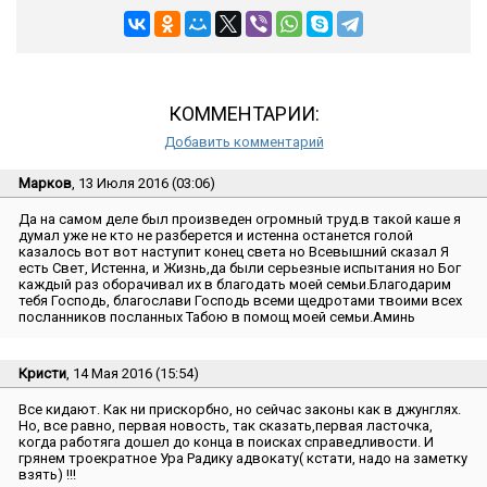
КОММЕНТАРИИ:
Добавить комментарий
Марков
, 13 Июля 2016 (03:06)
Да на самом деле был произведен огромный труд.в такой каше я
думал уже не кто не разберется и истенна останется голой
казалось вот вот наступит конец света но Всевышний сказал Я
есть Свет, Истенна, и Жизнь,да были серьезные испытания но Бог
каждый раз оборачивал их в благодать моей семьи.Благодарим
тебя Господь, благослави Господь всеми щедротами твоими всех
посланников посланных Табою в помощ моей семьи.Аминь
Кристи
, 14 Мая 2016 (15:54)
Все кидают. Как ни прискорбно, но сейчас законы как в джунглях.
Но, все равно, первая новость, так сказать,первая ласточка,
когда работяга дошел до конца в поисках справедливости. И
грянем троекратное Ура Радику адвокату( кстати, надо на заметку
взять) !!!