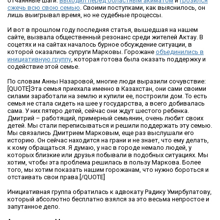
отчаянные шаги:
выходил перед областным акиматом
и
грозился
сжечь всю свою семью
. Своими поступками, как выяснилось, он
лишь выигрывал время, но не судебные процессы.
И вот в прошлом году последняя статья, вышедшая на нашем
сайте, вызвала общественный резонанс среди жителей Актау. В
соцетях и на сайтах началось бурное обсуждение ситуации, в
которой оказались супруги Марковы. Горожане
объединились в
инициативную группу
, которая готова была оказать поддержку и
содействие этой семье.
По словам Анны Назаровой, многие люди выразили сочувствие:
[QUOTE]Эта семья приехала именно в Казахстан, они сами своими
силами заработали на землю и купили ее, построили дом. То есть
семья не стала сидеть на шее у государства, а всего добивалась
сама. У них пятеро детей, сейчас они ждут шестого ребенка.
Дмитрий – работящий, примерный семьянин, очень любит своих
детей. Мы стали переписываться и решили поддержать эту семью.
Мы связались Дмитрием Марковым, еще раз выслушали его
историю. Он сейчас находится на грани и не знает, что ему делать,
к кому обращаться. Я думаю, у нас в городе немало людей, у
которых близкие или друзья побывали в подобных ситуациях. Мы
хотим, чтобы эта проблема решилась в пользу Маркова. Более
того, мы хотим показать нашим горожанам, что нужно бороться и
отстаивать свои права.[/QUOTE]
Инициативная группа обратилась к адвокату Радику Умирбулатову,
который абсолютно бесплатно взялся за это весьма непростое и
запутанное дело.