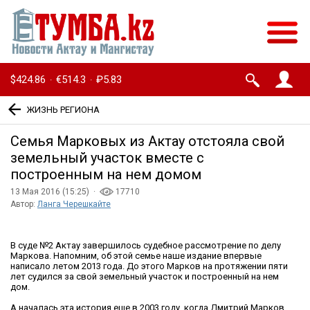
$424.86
€514.3
₽5.83
·
·
ЖИЗНЬ РЕГИОНА
Семья Марковых из Актау отстояла свой
земельный участок вместе с
построенным на нем домом
13 Мая 2016 (15:25) ·
17710
Автор:
Ланга Черешкайте
В суде №2 Актау завершилось судебное рассмотрение по делу
Маркова. Напомним, об этой семье наше издание впервые
написало летом 2013 года. До этого Марков на протяжении пяти
лет судился за свой земельный участок и построенный на нем
дом.
А началась эта история еще в 2003 году, когда Дмитрий Марков