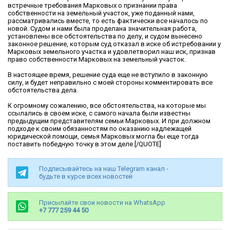
встречные требования Марковых о признании права
собственности на земельный участок, уже поданный нами,
рассматривались вместе, то есть фактически все началось по
новой. Судом и нами была проделана значительная работа,
установлены все обстоятельства по делу, и судом вынесено
законное решение, которым суд отказал в иске об истребовании у
Марковых земельного участка и удовлетворил наш иск, признав
право собственности Марковых на земельный участок.
В настоящее время, решение суда еще не вступило в законную
силу, и будет неправильно с моей стороны комментировать все
обстоятельства дела.
К огромному сожалению, все обстоятельства, на которые мы
ссылались в своем иске, с самого начала были известны
предыдущим представителям семьи Марковых. И при должном
подходе к своим обязанностям по оказанию надлежащей
юридической помощи, семья Марковых могла бы еще тогда
поставить победную точку в этом деле.[/QUOTE]
Подписывайтесь на наш Telegram канал -
будьте в курсе всех новостей
Присылайте свои новости на WhatsApp
+7 777 259 44 50