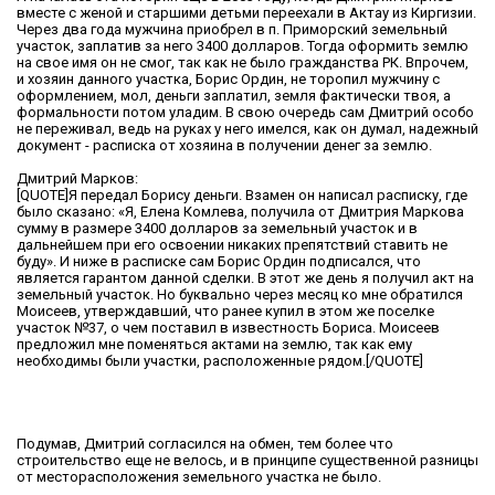
вместе с женой и старшими детьми переехали в Актау из Киргизии.
Через два года мужчина приобрел в п. Приморский земельный
участок, заплатив за него 3400 долларов. Тогда оформить землю
на свое имя он не смог, так как не было гражданства РК. Впрочем,
и хозяин данного участка, Борис Ордин, не торопил мужчину с
оформлением, мол, деньги заплатил, земля фактически твоя, а
формальности потом уладим. В свою очередь сам Дмитрий особо
не переживал, ведь на руках у него имелся, как он думал, надежный
документ - расписка от хозяина в получении денег за землю.
Дмитрий Марков:
[QUOTE]Я передал Борису деньги. Взамен он написал расписку, где
было сказано: «Я, Елена Комлева, получила от Дмитрия Маркова
сумму в размере 3400 долларов за земельный участок и в
дальнейшем при его освоении никаких препятствий ставить не
буду». И ниже в расписке сам Борис Ордин подписался, что
является гарантом данной сделки. В этот же день я получил акт на
земельный участок. Но буквально через месяц ко мне обратился
Моисеев, утверждавший, что ранее купил в этом же поселке
участок №37, о чем поставил в известность Бориса. Моисеев
предложил мне поменяться актами на землю, так как ему
необходимы были участки, расположенные рядом.[/QUOTE]
Подумав, Дмитрий согласился на обмен, тем более что
строительство еще не велось, и в принципе существенной разницы
от месторасположения земельного участка не было.