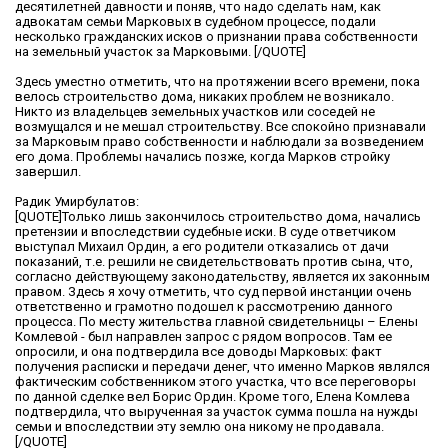
десятилетней давности и поняв, что надо сделать нам, как
адвокатам семьи Марковых в судебном процессе, подали
несколько гражданских исков о признании права собственности
на земельный участок за Марковыми. [/QUOTE]
Здесь уместно отметить, что на протяжении всего времени, пока
велось строительство дома, никаких проблем не возникало.
Никто из владельцев земельных участков или соседей не
возмущался и не мешал строительству. Все спокойно признавали
за Марковым право собственности и наблюдали за возведением
его дома. Проблемы начались позже, когда Марков стройку
завершил.
Радик Умирбулатов:
[QUOTE]Только лишь закончилось строительство дома, начались
претензии и впоследствии судебные иски. В суде ответчиком
выступал Михаил Ордин, а его родители отказались от дачи
показаний, т.е. решили не свидетельствовать против сына, что,
согласно действующему законодательству, является их законным
правом. Здесь я хочу отметить, что суд первой инстанции очень
ответственно и грамотно подошел к рассмотрению данного
процесса. По месту жительства главной свидетельницы – Елены
Комлевой - был направлен запрос с рядом вопросов. Там ее
опросили, и она подтвердила все доводы Марковых: факт
получения расписки и передачи денег, что именно Марков являлся
фактическим собственником этого участка, что все переговоры
по данной сделке вел Борис Ордин. Кроме того, Елена Комлева
подтвердила, что вырученная за участок сумма пошла на нужды
семьи и впоследствии эту землю она никому не продавала.
[/QUOTE]