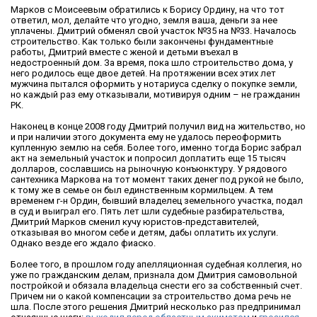
Марков с Моисеевым обратились к Борису Ордину, на что тот
ответил, мол, делайте что угодно, земля ваша, деньги за нее
уплачены. Дмитрий обменял свой участок №35 на №33. Началось
строительство. Как только были закончены фундаментные
работы, Дмитрий вместе с женой и детьми въехал в
недостроенный дом. За время, пока шло строительство дома, у
него родилось еще двое детей. На протяжении всех этих лет
мужчина пытался оформить у нотариуса сделку о покупке земли,
но каждый раз ему отказывали, мотивируя одним – не гражданин
РК.
Наконец в конце 2008 году Дмитрий получил вид на жительство, но
и при наличии этого документа ему не удалось переоформить
купленную землю на себя. Более того, именно тогда Борис забрал
акт на земельный участок и попросил доплатить еще 15 тысяч
долларов, сославшись на рыночную конъюнктуру. У рядового
сантехника Маркова на тот момент таких денег под рукой не было,
к тому же в семье он был единственным кормильцем. А тем
временем г-н Ордин, бывший владелец земельного участка, подал
в суд и выиграл его. Пять лет шли судебные разбирательства,
Дмитрий Марков сменил кучу юристов-представителей,
отказывая во многом себе и детям, дабы оплатить их услуги.
Однако везде его ждало фиаско.
Более того, в прошлом году апелляционная судебная коллегия, но
уже по гражданским делам, признала дом Дмитрия самовольной
постройкой и обязала владельца снести его за собственный счет.
Причем ни о какой компенсации за строительство дома речь не
шла. После этого решения Дмитрий несколько раз предпринимал