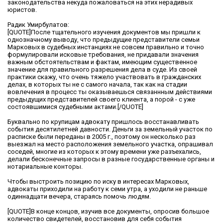
законодательства некуда пожаловаться на этих нерадивых
юристов.
Радик Умирбулатов:
[QUOTE]После тщательного изучения документов мы пришли к
однозначному выводу, что предыдущие представители семьи
Марковых в судебных инстанциях не совсем правильно и точно
формулировали исковые требования, не придавали значения
важным обстоятельствам и фактам, имеющим существенное
значение для правильного разрешения дела в суде. Из своей
практики скажу, что очень тяжело участвовать в гражданских
делах, в которых ты не с самого начала, так как на стадии
вовлечения в процесс ты оказываешься связаннным действиями
предыдущих представителей своего клиента, а порой - с уже
состоявшимися судебными актами.[/QUOTE]
Буквально по крупицам адвокату пришлось восстанавливать
события десятилетней давности. Деньги за земельный участок по
расписке были переданы в 2005 г., поэтому он несколько раз
выезжал на место расположения земельного участка, опрашивал
соседей, многие из которых к этому времени уже разъехались,
делали бесконечные запросы в разные государственные органы и
нотариальные конторы.
Чтобы выстроить позицию по иску в интересах Марковых,
адвокаты приходили на работу к семи утра, а уходили не раньше
одиннадцати вечера, стараясь помочь людям.
[QUOTE]В конце концов, изучив все документы, опросив большое
количество свидетелей, восстановив для себя события