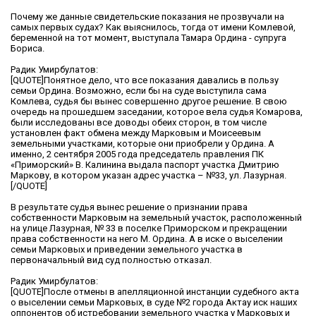
Почему же данные свидетельские показания не прозвучали на
самых первых судах? Как выяснилось, тогда от имени Комлевой,
беременной на тот момент, выступала Тамара Ордина - супруга
Бориса.
Радик Умирбулатов:
[QUOTE]Понятное дело, что все показания давались в пользу
семьи Ордина. Возможно, если бы на суде выступила сама
Комлева, судья бы вынес совершенно другое решение. В свою
очередь на прошедшем заседании, которое вела судья Комарова,
были исследованы все доводы обеих сторон, в том числе
установлен факт обмена между Марковым и Моисеевым
земельными участками, которые они приобрели у Ордина. А
именно, 2 сентября 2005 года председатель правления ПК
«Приморский» В. Калинина выдала паспорт участка Дмитрию
Маркову, в котором указан адрес участка – №33, ул. Лазурная.
[/QUOTE]
В результате судья вынес решение о признании права
собственности Марковым на земельный участок, расположенный
на улице Лазурная, № 33 в поселке Приморском и прекращении
права собственности на него М. Ордина. А в иске о выселении
семьи Марковых и приведении земельного участка в
первоначальный вид суд полностью отказал.
Радик Умирбулатов:
[QUOTE]После отмены в апелляционной инстанции судебного акта
о выселении семьи Марковых, в суде №2 города Актау иск наших
оппонентов об истребовании земельного участка у Марковых и