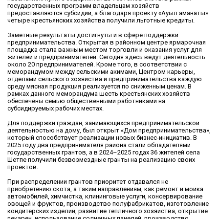
государственных программ владельцам хозяйств
предоставляются субсидии, а благодаря проекту «Ауыл аманаты»
четыре крестьянских хозяйства получили льготные кредиты.
Заметные результаты достигнуты и в сфере поддержки
предпринимательства. Открытая в районном центре ярмарочная
площадка стала важным местом торговли и оказания услуг для
жителей и предпринимателей. Сегодня здесь ведут деятельность
около 20 предпринимателей. Кроме того, в соответствии с
меморандумом между сельскими акимами, Центром карьеры,
отделами сельского хозяйства и предпринимательства каждую
среду мясная продукция реализуется по сниженным ценам. В
рамках данного меморандума шесть крестьянских хозяйств
обеспечены семью общественными работниками на
субсидируемых рабочих местах.
Для поддержки граждан, занимающихся предпринимательской
деятельностью на дому, был открыт «Дом предпринимательства»,
который способствует реализации новых бизнес-инициатив. В
2025 году два предпринимателя района стали обладателями
государственных грантов, а в 2024–2025 годах 36 жителей села
Шетпе получили безвозмездные гранты на реализацию своих
проектов.
При распределении грантов приоритет отдавался не
приобретению скота, а таким направлениям, как ремонт и мойка
автомобилей, химчистка, клининговые услуги, консервирование
овощей и фруктов, производство полуфабрикатов, изготовление
кондитерских изделий, развитие тепличного хозяйства, открытие
пекарен, использование солнечных панелей, производство