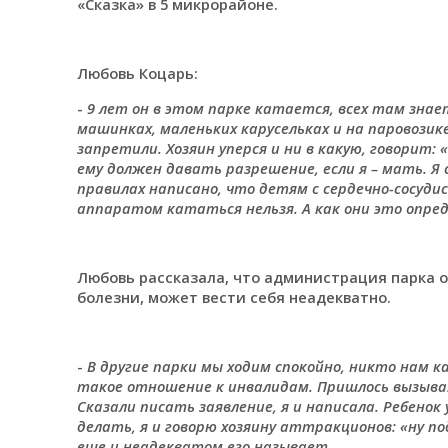
«Сказка» в 5 микрорайоне.
Любовь Коцарь:
-
9 лет он в этом парке катается, всех там зна
машинках, маленьких карусельках и на паровозик
запретили. Хозяин уперся и ни в какую, говорит
ему должен давать разрешение, если я – мать. Я 
правилах написано, что детям с сердечно-сосуд
аппаратом кататься нельзя. А как они это опре
Любовь рассказала, что администрация парка оп
болезни, может вести себя неадекватно.
-
В другие парки мы ходим спокойно, никто нам к
такое отношение к инвалидам. Пришлось вызыват
Сказали писать заявление, я и написала. Ребено
делать, я и говорю хозяину аттракционов: «ну по
еще и неадекватом его называет.