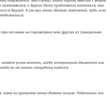
ичных побуждений. Был случай, когда парень вместе с мамой
 остановился, и другие дети продолжали кататься, они
я в другую. Я им при этом сделала замечание, ведь если
 отделаешься.
 при катании на паровозике или других аттракционах
я, может резко встать, когда аттракцион движется или
 когда он на наших сотрудниц кидался.
, хотя по правилам этого делать нельзя. Работники его