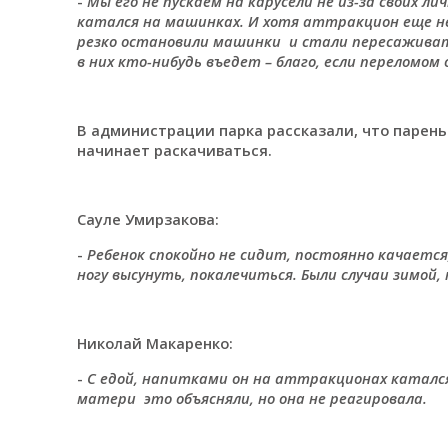
-
Мы его не пускаем на карусели не из-за своих л
катался на машинках. И хотя аттракцион еще не
резко остановили машинки и стали пересаживатьс
в них кто-нибудь въедет – благо, если переломом
В администрации парка рассказали, что парень
начинает раскачиваться.
Сауле Умирзакова:
-
Ребенок спокойно не сидит, постоянно качаетс
ногу высунуть, покалечиться. Были случаи зимой,
Николай Макаренко:
-
С едой, напитками он на аттракционах катался
матери это объясняли, но она не реагировала.