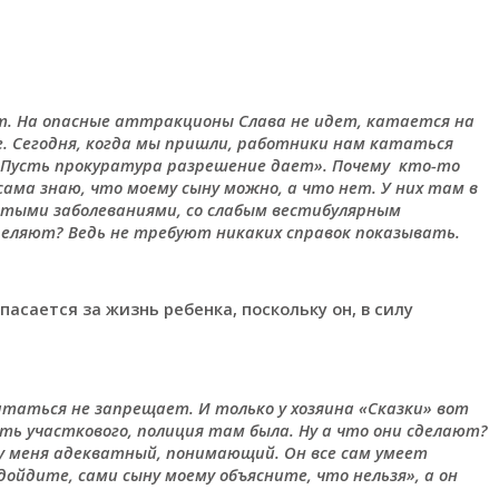
ет. На опасные аттракционы Слава не идет, катается на
е. Сегодня, когда мы пришли, работники нам кататься
: «Пусть прокуратура разрешение дает». Почему кто-то
сама знаю, что моему сыну можно, а что нет. У них там в
истыми заболеваниями, со слабым вестибулярным
деляют? Ведь не требуют никаких справок показывать.
асается за жизнь ребенка, поскольку он, в силу
ататься не запрещает. И только у хозяина «Сказки» вот
ь участкового, полиция там была. Ну а что они сделают?
к у меня адекватный, понимающий. Он все сам умеет
дойдите, сами сыну моему объясните, что нельзя», а он