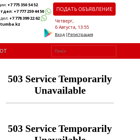
ции:
+7 775 350 54 52
ПОДАТЬ ОБЪЯВЛЕНИЕ
дел: +7 777 259 44 50
дел:
+7 778 399 22 62
Четверг,
tumba.kz
6 Августа, 13:55
Вход
|
Регистрация
ЮТ