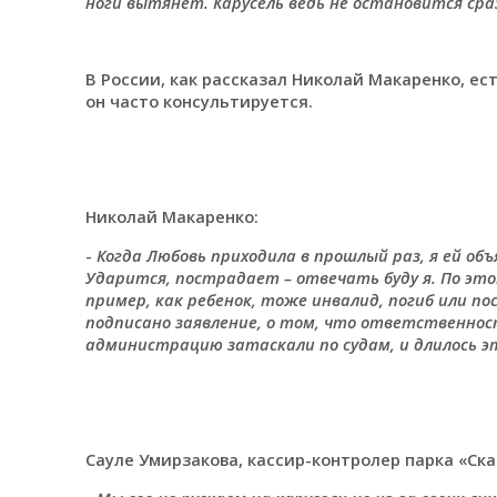
ноги вытянет. Карусель ведь не остановится ср
В России, как рассказал Николай Макаренко, ес
он часто консультируется.
Николай Макаренко:
-
Когда Любовь приходила в прошлый раз, я ей объя
Ударится, пострадает – отвечать буду я. По это
пример, как ребенок, тоже инвалид, погиб или п
подписано заявление, о том, что ответственност
администрацию затаскали по судам, и длилось эт
Сауле Умирзакова, кассир-контролер парка «Ска