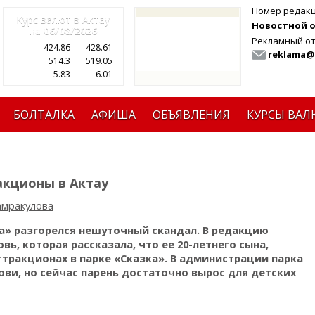
Номер редак
Курс валют в Актау
Новостной от
на
06/08/2026
Рекламный от
424.86
428.61
reklama@
514.3
519.05
5.83
6.01
БОЛТАЛКА
АФИША
ОБЪЯВЛЕНИЯ
КУРСЫ ВАЛ
акционы в Актау
амракулова
ка» разгорелся нешуточный скандал. В редакцию
, которая рассказала, что ее 20-летнего сына,
аттракционах в парке «Сказка». В администрации парка
ови, но сейчас парень достаточно вырос для детских