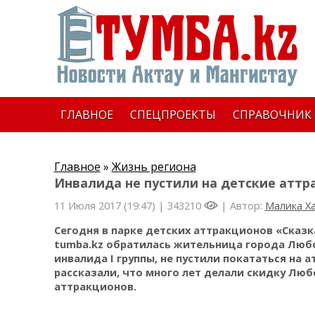
ГЛАВНОЕ
СПЕЦПРОЕКТЫ
СПРАВОЧНИК
Главное
»
Жизнь региона
Инвалида не пустили на детские аттр
11 Июля 2017 (19:47) |
343210
| Автор:
Малика Х
Сегодня в парке детских аттракционов «Сказ
tumba
.
kz
обратилась жительница города Любовь
инвалида
I
группы, не пустили покататься на 
рассказали, что много лет делали скидку Люб
аттракционов.