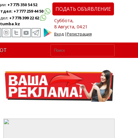
ции:
+7 775 350 54 52
ПОДАТЬ ОБЪЯВЛЕНИЕ
дел: +7 777 259 44 50
дел:
+7 778 399 22 62
Суббота,
tumba.kz
8 Августа, 04:21
Вход
|
Регистрация
ЮТ