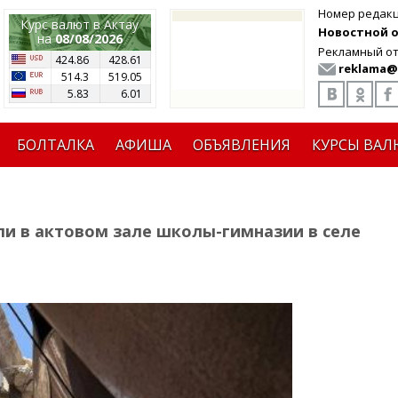
Номер редак
Курс валют в Актау
Новостной от
на
08/08/2026
Рекламный от
424.86
428.61
reklama@
514.3
519.05
5.83
6.01
БОЛТАЛКА
АФИША
ОБЪЯВЛЕНИЯ
КУРСЫ ВАЛ
ли в актовом зале школы-гимназии в селе