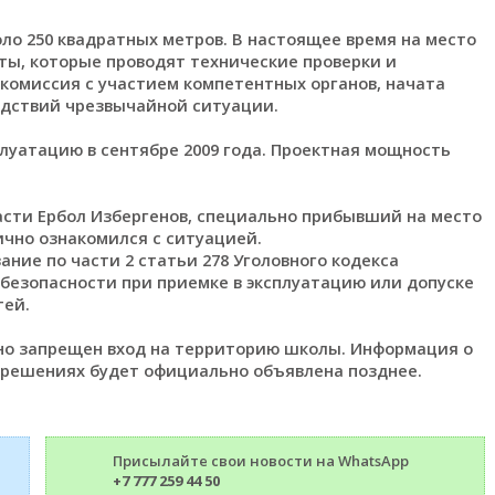
о 250 квадратных метров. В настоящее время на место
ы, которые проводят технические проверки и
комиссия с участием компетентных органов, начата
едствий чрезвычайной ситуации.
плуатацию в сентябре 2009 года. Проектная мощность
сти Ербол Избергенов, специально прибывший на место
ично ознакомился с ситуацией.
ние по части 2 статьи 278 Уголовного кодекса
безопасности при приемке в эксплуатацию или допуске
тей.
но запрещен вход на территорию школы. Информация о
 решениях будет официально объявлена позднее.
Присылайте свои новости на WhatsApp
+7 777 259 44 50