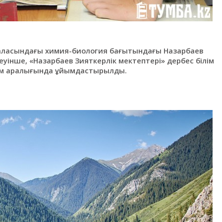
 қаласындағы химия-биология бағытындағы Назарбаев
деуінше, «Назарбаев Зияткерлік мектептері» дербес білім
ым аралығында ұйымдастырылды.