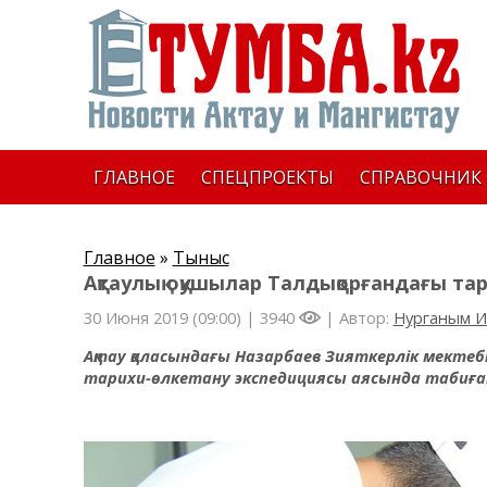
ГЛАВНОЕ
СПЕЦПРОЕКТЫ
СПРАВОЧНИК
Главное
»
Тыныс
Ақтаулық оқушылар Талдықорғандағы та
30 Июня 2019 (09:00) |
3940
| Автор:
Нурганым 
Ақтау қаласындағы Назарбаев Зияткерлік мектеб
тарихи-өлкетану экспедициясы аясында табиғат