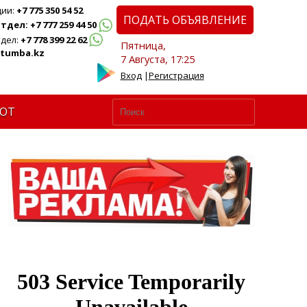
ции:
+7 775 350 54 52
ПОДАТЬ ОБЪЯВЛЕНИЕ
дел: +7 777 259 44 50
дел:
+7 778 399 22 62
Пятница,
tumba.kz
7 Августа, 17:25
Вход
|
Регистрация
ЮТ