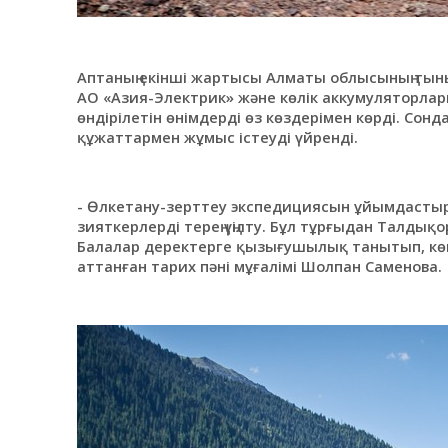
Аптаның екінші жартысы Алматы облысының ты
АО «Азия-Электрик» және көлік аккумуляторлары
өндірілетін өнімдерді өз көздерімен көрді. Со
құжаттармен жұмыс істеуді үйренді.
- Өлкетану-зерттеу экспедициясын ұйымдастыру
зияткерлерді терең үңілту. Бұл тұрғыдан Талды
Балалар деректерге қызығушылық танытып, көп
аттанған тарих пәні мұғалімі Шолпан Саменова.