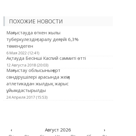
ПОХОЖИЕ НОВОСТИ
Маңғыстауда өткен жылы
туберкулездің таралу деңгейі 6,3%
төмендеген
6 Мая 2022 (12:41)
Ақтауда Бесінші Каспий саммиті өтті
12 Августа 2018 (20:03)
Маңғыстау облысының өрт
сөндірушілері арасында жеңіл
атлетикадан жылдық жарыс
ұйымдастырылды
24 Апреля 2017 (15:53)
‹
Август 2026
›