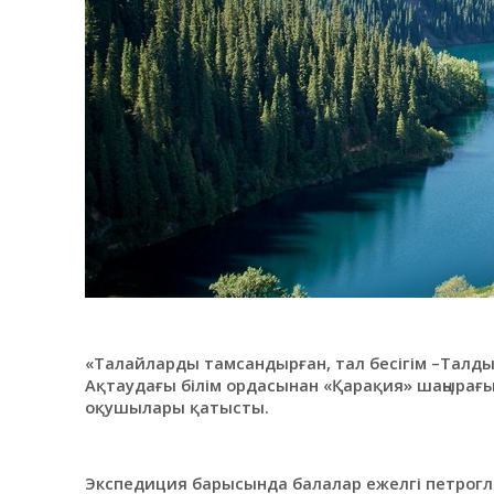
«Талайларды тамсандырған, тал бесігім –Талд
Ақтаудағы білім ордасынан «Қарақия» шаңырағ
оқушылары қатысты.
Экспедиция барысында балалар ежелгі петрог