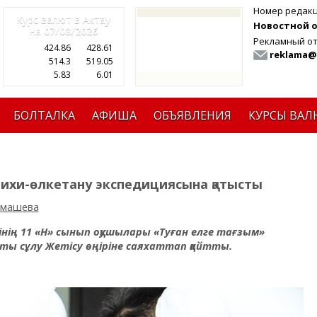
Номер редак
Курс валют в Актау
Новостной от
на
07/08/2026
Рекламный от
424.86
428.61
reklama@
514.3
519.05
5.83
6.01
БОЛТАЛКА
АФИША
ОБЪЯВЛЕНИЯ
КУРСЫ ВАЛ
рихи-өлкетану экспедициясына қатысты
Имашева
інің 11 «Н» сынып оқушылары «Туған елге тағзым»
ы сұлу Жетісу өңіріне саяхаттап қайтты.