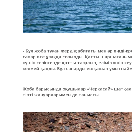
- Бұл жоба туған жердің табиғаты мен әр өңірдің 
сапар өте ұзаққа созылды. Қатты шаршағанымыз
күшін сезінгенде қатты таңғалып, еліміз үшін ке
келмей қалды. Бұл сапарды ешқашан ұмытпаймын
Жоба барысында оқушылар «Черкасай» шатқалы
тіпті жануарларымен де танысты.