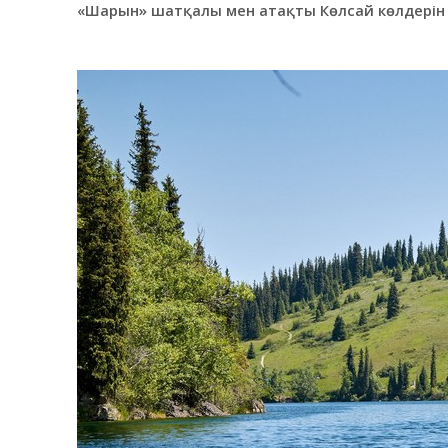
«Шарын» шатқалы мен атақты Көлсай көлдерін