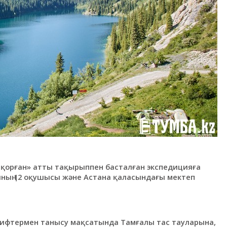
ықорған» атты тақырыппен басталған экспедицияға
ының 12 оқушысы және Астана қаласындағы мектеп
лифтермен танысу мақсатында Тамғалы тас тауларына,