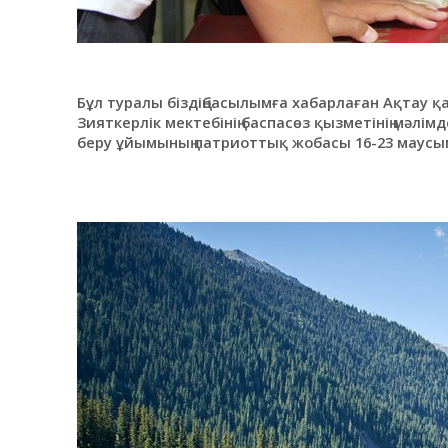
Бұл туралы біздіңбасылымға хабарлаған Ақтау
Зияткерлік мектебінің баспасөз қызметінің мәлім
беру ұйымының патриоттық жобасы 16-23 маус