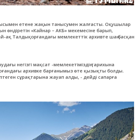
нысымен етене жақын танысумен жалғасты. Оқушылар
н өндіретін «Кайнар – АКБ» мекемесіне барып,
ндай-ақ Талдықорғандағы мемлекеттік архивте шаң басқан
дағы негізгі мақсат -мемлекетіміздің тарихына
қорғандағы архивке барғанымыз өте қызықты болды.
теген сұрақтарына жауап алды, - дейді сапарға