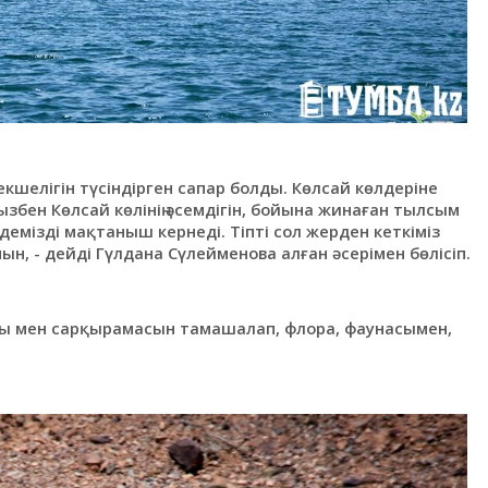
ерекшелігін түсіндірген сапар болды. Көлсай көлдеріне
бен Көлсай көлінің әсемдігін, бойына жинаған тылсым
удемізді мақтаныш кернеді. Тіпті сол жерден кеткіміз
, - дейді Гүлдана Сүлейменова алған әсерімен бөлісіп.
 мен сарқырамасын тамашалап, флора, фаунасымен,