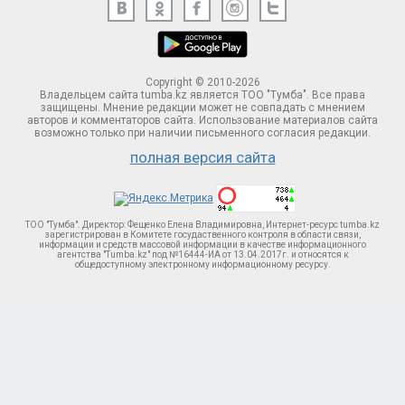
Copyright © 2010-2026
Владельцем сайта tumba.kz является ТОО "Тумба". Все права
защищены. Мнение редакции может не совпадать с мнением
авторов и комментаторов сайта. Использование материалов сайта
возможно только при наличии письменного согласия редакции.
полная версия сайта
ТОО "Тумба". Директор: Фещенко Елена Владимировна, Интернет-ресурс tumba.kz
зарегистрирован в Комитете госудаственного контроля в области связи,
информации и средств массовой информации в качестве информационного
агентства "Tumba.kz" под №16444-ИА от 13.04.2017г. и относятся к
общедоступному электронному информационному ресурсу.