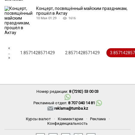
Концерт, посвящённый майским праздникам,
прошёл в Актау
10 Мая 01:29 ·
1616
«
..
1.8571428571429
2.8571428571429
3.85714285
»
Номер редакции:
8 (7292) 53 00 03
Рекламный отдел:
8 707 040 14 81
reklama@tumba.kz
Курсы валют
·
Комментарии
·
Реклама
·
Конфиденциальность