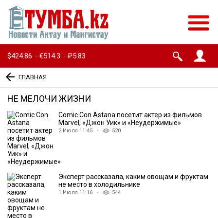
$424.86
€514.3
₽5.83
·
·
ГЛАВНАЯ
НЕ МЕЛОЧИ ЖИЗНИ
Comic Con Astana посетит актер из фильмов
Marvel, «Джон Уик» и «Неудержимые»
2 Июля 11:45 ·
520
Эксперт рассказала, каким овощам и фруктам
не место в холодильнике
1 Июля 11:16 ·
544