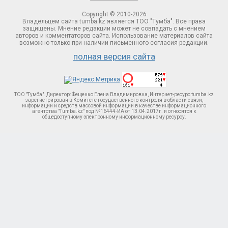
Copyright © 2010-2026
Владельцем сайта tumba.kz является ТОО "Тумба". Все права
защищены. Мнение редакции может не совпадать с мнением
авторов и комментаторов сайта. Использование материалов сайта
возможно только при наличии письменного согласия редакции.
полная версия сайта
ТОО "Тумба". Директор: Фещенко Елена Владимировна, Интернет-ресурс tumba.kz
зарегистрирован в Комитете госудаственного контроля в области связи,
информации и средств массовой информации в качестве информационного
агентства "Tumba.kz" под №16444-ИА от 13.04.2017г. и относятся к
общедоступному электронному информационному ресурсу.