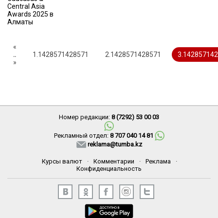
«
..
1.1428571428571
2.1428571428571
3.14285714
»
Номер редакции:
8 (7292) 53 00 03
Рекламный отдел:
8 707 040 14 81
reklama@tumba.kz
Курсы валют
·
Комментарии
·
Реклама
·
Конфиденциальность