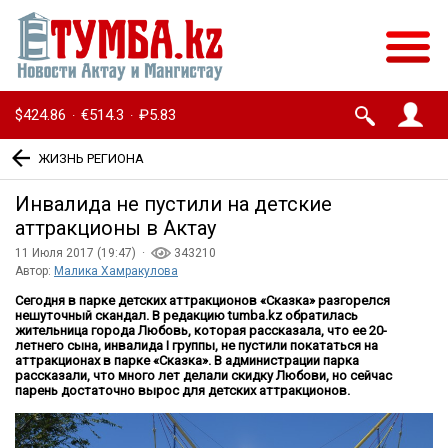
$424.86
€514.3
₽5.83
·
·
ЖИЗНЬ РЕГИОНА
Инвалида не пустили на детские
аттракционы в Актау
11 Июля 2017 (19:47) ·
343210
Автор:
Малика Хамракулова
Сегодня в парке детских аттракционов «Сказка» разгорелся
нешуточный скандал. В редакцию
tumba
.
kz
обратилась
жительница города Любовь, которая рассказала, что ее 20-
летнего сына, инвалида
I
группы, не пустили покататься на
аттракционах в парке «Сказка». В администрации парка
рассказали, что много лет делали скидку Любови, но сейчас
парень достаточно вырос для детских аттракционов.