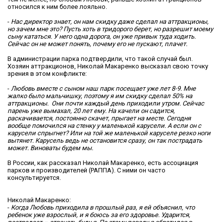
относился к ним более лояльно.
-
Нас директор знает, он нам скидку даже сделал на аттракционы,
но зачем мне это? Пусть хоть в тридорого берет, но разрешит моему
сыну кататься. У него одна дорога, он уже привык туда ходить.
Сейчас он не может понять, почему его не пускают, плачет.
В администрации парка подтвердили, что такой случай был.
Хозяин аттракционов, Николай Макаренко высказал свою точку
зрения в этом конфликте:
-
Любовь вместе с сыном наш парк посещает уже лет 8-9. Мне
жалко было мальчишку, поэтому я им скидку сделал 50% на
аттракционы. Они почти каждый день приходили утром. Сейчас
парень уже вымахал, 20 лет ему. На качели он садится,
раскачивается, постоянно скачет, прыгает на месте. Сегодня
вообще помочился на стенку у маленькой карусели. А если он с
карусели спрыгнет? Или на той же маленькой каруселе резко ноги
вытянет. Карусель ведь не остановится сразу, он так пострадать
может. Виноваты будем мы.
В России, как рассказал Николай Макаренко, есть ассоциация
парков и производителей (РАППА). С ними он часто
консультируется.
Николай Макаренко:
-
Когда Любовь приходила в прошлый раз, я ей объяснил, что
ребенок уже взрослый, и я боюсь за его здоровье. Ударится,