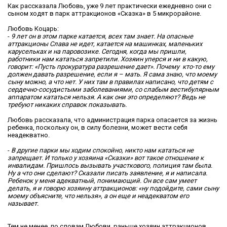
Как рассказала Любовь, уже 9 лет практически ежедневно они с
сыном ходят в парк аттракционов «Сказка» в 5 микрорайоне.
Любовь Коцарь:
-
9 лет он в этом парке катается, всех там знает. На опасные
аттракционы Слава не идет, катается на машинках, маленьких
карусельках и на паровозике. Сегодня, когда мы пришли,
работники нам кататься запретили. Хозяин уперся и ни в какую,
говорит: «Пусть прокуратура разрешение дает». Почему кто-то ему
должен давать разрешение, если я – мать. Я сама знаю, что моему
сыну можно, а что нет. У них там в правилах написано, что детям с
сердечно-сосудистыми заболеваниями, со слабым вестибулярным
аппаратом кататься нельзя. А как они это определяют? Ведь не
требуют никаких справок показывать.
Любовь рассказала, что администрация парка опасается за жизнь
ребенка, поскольку он, в силу болезни, может вести себя
неадекватно.
-
В другие парки мы ходим спокойно, никто нам кататься не
запрещает. И только у хозяина «Сказки» вот такое отношение к
инвалидам. Пришлось вызывать участкового, полиция там была.
Ну а что они сделают? Сказали писать заявление, я и написала.
Ребенок у меня адекватный, понимающий. Он все сам умеет
делать, я и говорю хозяину аттракционов: «ну подойдите, сами сыну
моему объясните, что нельзя», а он еще и неадекватом его
называет.
Тем не менее, по словам Любови, раньше хозяин аттракционов