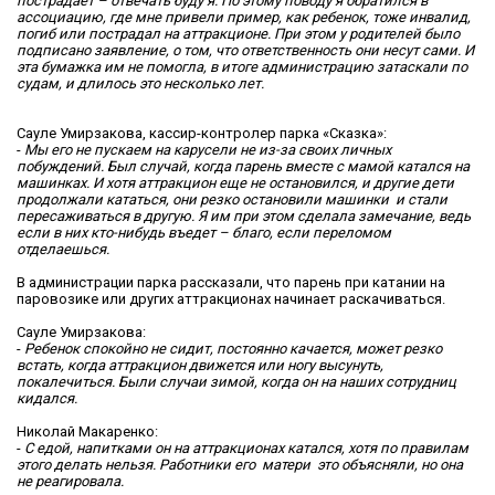
пострадает – отвечать буду я. По этому поводу я обратился в
ассоциацию, где мне привели пример, как ребенок, тоже инвалид,
погиб или пострадал на аттракционе. При этом у родителей было
подписано заявление, о том, что ответственность они несут сами. И
эта бумажка им не помогла, в итоге администрацию затаскали по
судам, и длилось это несколько лет.
Сауле Умирзакова, кассир-контролер парка «Сказка»:
-
Мы его не пускаем на карусели не из-за своих личных
побуждений. Был случай, когда парень вместе с мамой катался на
машинках. И хотя аттракцион еще не остановился, и другие дети
продолжали кататься, они резко остановили машинки и стали
пересаживаться в другую. Я им при этом сделала замечание, ведь
если в них кто-нибудь въедет – благо, если переломом
отделаешься.
В администрации парка рассказали, что парень при катании на
паровозике или других аттракционах начинает раскачиваться.
Сауле Умирзакова:
-
Ребенок спокойно не сидит, постоянно качается, может резко
встать, когда аттракцион движется или ногу высунуть,
покалечиться. Были случаи зимой, когда он на наших сотрудниц
кидался.
Николай Макаренко:
-
С едой, напитками он на аттракционах катался, хотя по правилам
этого делать нельзя. Работники его матери это объясняли, но она
не реагировала.