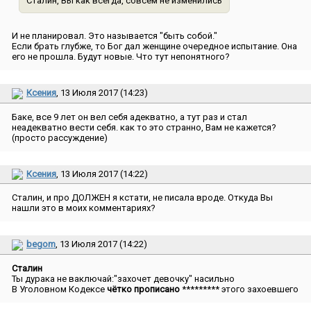
Сталин, Вы как всегда, совсем не изменились
И не планировал. Это называется ″быть собой.″
Если брать глубже, то Бог дал женщине очередное испытание. Она
его не прошла. Будут новые. Что тут непонятного?
Ксения
, 13 Июля 2017 (14:23)
Баке, все 9 лет он вел себя адекватно, а тут раз и стал
неадекватно вести себя. как то это странно, Вам не кажется?
(просто рассуждение)
Ксения
, 13 Июля 2017 (14:22)
Сталин, и про ДОЛЖЕН я кстати, не писала вроде. Откуда Вы
нашли это в моих комментариях?
begom
, 13 Июля 2017 (14:22)
Сталин
Ты дурака не ваключай:″захочет девочку″ насильно
В Уголовном Кодексе
чётко прописано
********* этого захоевшего