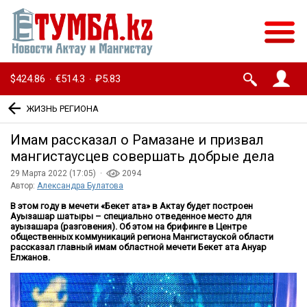
$424.86
€514.3
₽5.83
·
·
ЖИЗНЬ РЕГИОНА
Имам рассказал о Рамазане и призвал
мангистаусцев совершать добрые дела
29 Марта 2022 (17:05) ·
2094
Автор:
Александра Булатова
В этом году в мечети «Бекет ата» в Актау будет построен
Ауызашар шатыры – специально отведенное место для
ауызашара (разговения). Об этом на брифинге в Центре
общественных коммуникаций региона Мангистауской области
рассказал главный имам областной мечети Бекет ата Ануар
Елжанов.