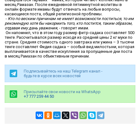
месяц Рамазан. После ежедневной пятиминутной молитвы в
онлайн формате имамы будут отвечать на любые вопросы,
касающиеся поста, общей религиозной проблемы.
-
Кто по веским причинам не имеет возможности поститься, то им
рекомендую хотя бы накормить того, кто постится, таким образом,
отдавая ему дань уважения,
- говорит имам.
Он напомнил, что в этом году размер фитр-садака составляет 500
тенге. Рассчитывался размер исходя из средней цены 2 кг муки по
стране. Средняя стоимость одного завтрака или ужина – 3 тысячи
тенге составляет Фидия садака – особый вид милостыни, которая
выплачивается в качестве искупления за пропущенные дни поста
в месяц Рамазан по объективным причинам.
Подписывайтесь на наш Telegram канал -
будьте в курсе всех новостей
Присылайте свои новости на WhatsApp
+7 777 259 44 50