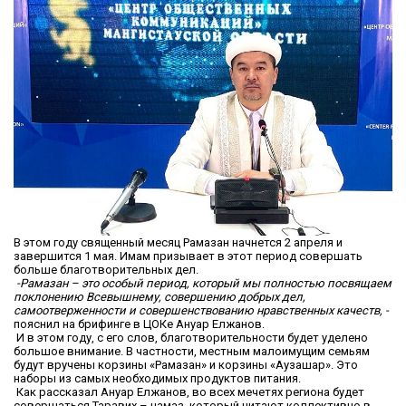
В этом году священный месяц Рамазан начнется 2 апреля и
завершится 1 мая. Имам призывает в этот период совершать
больше благотворительных дел.
-Рамазан – это особый период, который мы полностью посвящаем
поклонению Всевышнему, совершению добрых дел,
самоотверженности и совершенствованию нравственных качеств, -
пояснил на брифинге в ЦОКе Ануар Елжанов.
И в этом году, с его слов, благотворительности будет уделено
большое внимание. В частности, местным малоимущим семьям
будут вручены корзины «Рамазан» и корзины «Аузашар». Это
наборы из самых необходимых продуктов питания.
Как рассказал Ануар Елжанов, во всех мечетях региона будет
совершаться Таравих – намаз, который читают коллективно в