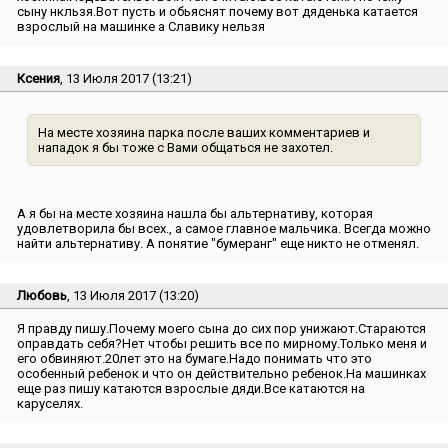
сыну нкльзя.Вот пусть и обьяснят почему вот дяденька катается
взрослый на машинке а Славику нельзя
Ксения
, 13 Июля 2017 (13:21)
На месте хозяина парка после ваших комментариев и
нападок я бы тоже с Вами общаться не захотел.
А я бы на месте хозяина нашла бы альтернативу, которая
удовлетворила бы всех., а самое главное мальчика. Всегда можно
найти альтернативу. А понятие ″бумеранг″ еще никто не отменял.
Любовь
, 13 Июля 2017 (13:20)
Я правду пишу.Почему моего сына до сих пор унижают.Стараются
оправдать себя?Нет чтобы решить все по мирному.Только меня и
его обвиняют.20лет это на бумаге.Надо понимать что это
особенный ребенок и что он действительно ребенок.На машинках
еще раз пишу катаются взрослые дяди.Все катаются на
каруселях.