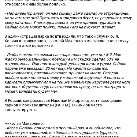
относился к ним более лояльно.
-
Нас директор знает, он нам скидку даже сделал на аттракционы,
но зачем мне это? Пусть хоть в тридорого берет, но разрешит моему
сыну кататься. У него одна дорога, он уже привык туда ходить.
Сейчас он не может понять, почему его не пускают, плачет.
В администрации парка подтвердили, что такой случай был.
Хозяин аттракционов, Николай Макаренко высказал свою точку
зрения в этом конфликте:
-
Любовь вместе с сыном наш парк посещает уже лет 8-9. Мне
жалко было мальчишку, поэтому я им скидку сделал 50% на
аттракционы. Они почти каждый день приходили утром. Сейчас
парень уже вымахал, 20 лет ему. На качели он садится,
раскачивается, постоянно скачет, прыгает на месте. Сегодня
вообще помочился на стенку у маленькой карусели. А если он с
карусели спрыгнет? Или на той же маленькой каруселе резко ноги
вытянет. Карусель ведь не остановится сразу, он так пострадать
может. Виноваты будем мы.
В России, как рассказал Николай Макаренко, есть ассоциация
парков и производителей (РАППА). С ними он часто
консультируется.
Николай Макаренко:
-
Когда Любовь приходила в прошлый раз, я ей объяснил, что
ребенок уже взрослый, и я боюсь за его здоровье. Ударится,