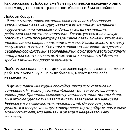
Как рассказала Любовь, уже 9 лет практически ежедневно они с
сыном ходят в парк аттракционов «Сказка» в 5 микрорайоне.
Любовь Коцарь:
-
9 лет он в этом парке катается, всех там знает. На опасные
аттракционы Слава не идет, катается на машинках, маленьких
карусельках и на паровозике. Сегодня, когда мы пришли,
работники нам кататься запретили. Хозяин уперся и ни в какую,
говорит: «Пусть прокуратура разрешение дает». Почему кто-то ему
должен давать разрешение, если я – мать. Я сама знаю, что моему
сыну можно, а что нет. У них там в правилах написано, что детям с
сердечно-сосудистыми заболеваниями, со слабым вестибулярным
аппаратом кататься нельзя. А как они это определяют? Ведь не
требуют никаких справок показывать.
Любовь рассказала, что администрация парка опасается за жизнь
ребенка, поскольку он, в силу болезни, может вести себя
неадекватно.
-
В другие парки мы ходим спокойно, никто нам кататься не
запрещает. И только у хозяина «Сказки» вот такое отношение к
инвалидам. Пришлось вызывать участкового, полиция там была.
Ну а что они сделают? Сказали писать заявление, я и написала.
Ребенок у меня адекватный, понимающий. Он все сам умеет
делать, я и говорю хозяину аттракционов: «ну подойдите, сами сыну
моему объясните, что нельзя», а он еще и неадекватом его
называет.
Тем не менее, по словам Любови, раньше хозяин аттракционов