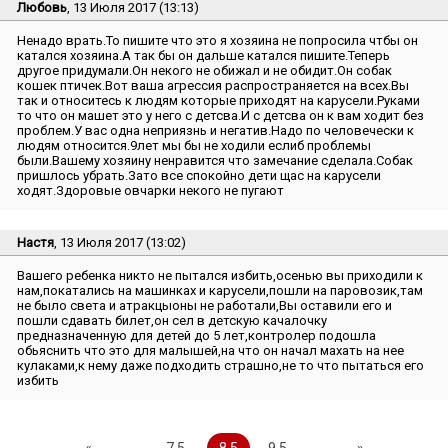
Любовь
, 13 Июля 2017 (13:13)
Ненадо врать.То пишите что это я хозяина не попросила чтбы он
катался хозяина.А так бы он дальше катался пишите.Теперь
другое придумали.Он некого не обижал и не обидит.Он собак
кошек птичек.Вот ваша агрессия распространяется на всех.Вы
так и относитесь к людям которые приходят на карусели.Руками
то что он машет это у него с детсва.И с детсва он к вам ходит без
проблем.У вас одна неприязнь и негатив.Надо по человечески к
людям относится.9лет мы бы не ходили еслиб проблемы
были.Вашему хозяину ненравится что замечание сделала.Собак
пришлось убрать.Зато все спокойно дети щас на карусели
ходят.Здоровые овчарки некого не пугают
Настя
, 13 Июля 2017 (13:02)
Вашего ребенка никто не пытался избить,осенью вы приходили к
нам,покатались на машинках и карусели,пошли на паровозик,там
не было света и атракцыоны не работали,Вы оставили его и
пошли сдавать билет,он сел в детскую качалочку
предназначенную для детей до 5 лет,контролер подошла
обьяснить что это для малышей,на что он начал махать на нее
кулаками,к нему даже подходить страшно,не то что пытаться его
избить
«
..
7.5
8.5
9.5
..
»