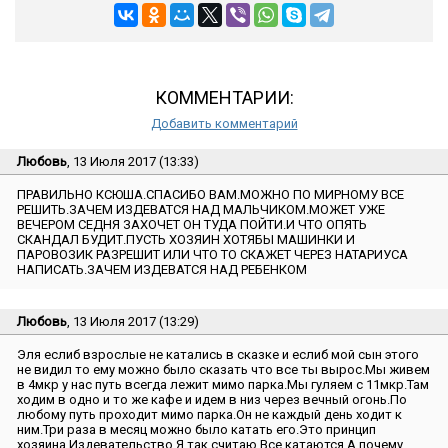
КОММЕНТАРИИ:
Добавить комментарий
Любовь
, 13 Июля 2017 (13:33)
ПРАВИЛЬНО КСЮША.СПАСИБО ВАМ.МОЖНО ПО МИРНОМУ ВСЕ
РЕШИТЬ.ЗАЧЕМ ИЗДЕВАТСЯ НАД МАЛЬЧИКОМ.МОЖЕТ УЖЕ
ВЕЧЕРОМ СЕДНЯ ЗАХОЧЕТ ОН ТУДА ПОЙТИ.И ЧТО ОПЯТЬ
СКАНДАЛ БУДИТ.ПУСТЬ ХОЗЯИН ХОТЯБЫ МАШИНКИ И
ПАРОВОЗИК РАЗРЕШИТ ИЛИ ЧТО ТО СКАЖЕТ ЧЕРЕЗ НАТАРИУСА
НАПИСАТЬ.ЗАЧЕМ ИЗДЕВАТСЯ НАД РЕБЕНКОМ
Любовь
, 13 Июля 2017 (13:29)
Эля еслиб взрослые не катались в сказке и еслиб мой сын этого
не видил то ему можно было сказать что все ты вырос.Мы живем
в 4мкр у нас путь всегда лежит мимо парка.Мы гуляем с 11мкр.Там
ходим в одно и то же кафе и идем в низ через вечный огонь.По
любому путь проходит мимо парка.Он не каждый день ходит к
ним.Три раза в месяц можно было катать его.Это принцип
хозяина.Издевательство.Я так считаю.Все катаются.А почему