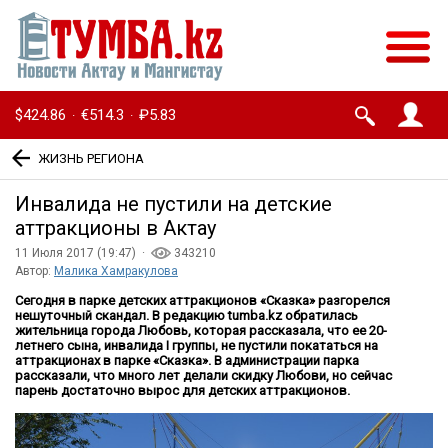
$424.86
€514.3
₽5.83
·
·
ЖИЗНЬ РЕГИОНА
Инвалида не пустили на детские
аттракционы в Актау
11 Июля 2017 (19:47) ·
343210
Автор:
Малика Хамракулова
Сегодня в парке детских аттракционов «Сказка» разгорелся
нешуточный скандал. В редакцию
tumba
.
kz
обратилась
жительница города Любовь, которая рассказала, что ее 20-
летнего сына, инвалида
I
группы, не пустили покататься на
аттракционах в парке «Сказка». В администрации парка
рассказали, что много лет делали скидку Любови, но сейчас
парень достаточно вырос для детских аттракционов.