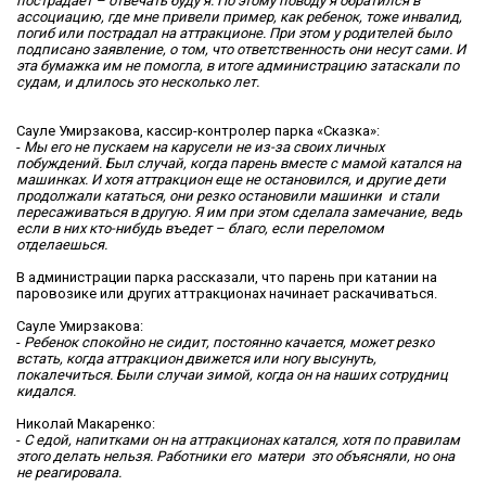
пострадает – отвечать буду я. По этому поводу я обратился в
ассоциацию, где мне привели пример, как ребенок, тоже инвалид,
погиб или пострадал на аттракционе. При этом у родителей было
подписано заявление, о том, что ответственность они несут сами. И
эта бумажка им не помогла, в итоге администрацию затаскали по
судам, и длилось это несколько лет.
Сауле Умирзакова, кассир-контролер парка «Сказка»:
-
Мы его не пускаем на карусели не из-за своих личных
побуждений. Был случай, когда парень вместе с мамой катался на
машинках. И хотя аттракцион еще не остановился, и другие дети
продолжали кататься, они резко остановили машинки и стали
пересаживаться в другую. Я им при этом сделала замечание, ведь
если в них кто-нибудь въедет – благо, если переломом
отделаешься.
В администрации парка рассказали, что парень при катании на
паровозике или других аттракционах начинает раскачиваться.
Сауле Умирзакова:
-
Ребенок спокойно не сидит, постоянно качается, может резко
встать, когда аттракцион движется или ногу высунуть,
покалечиться. Были случаи зимой, когда он на наших сотрудниц
кидался.
Николай Макаренко:
-
С едой, напитками он на аттракционах катался, хотя по правилам
этого делать нельзя. Работники его матери это объясняли, но она
не реагировала.