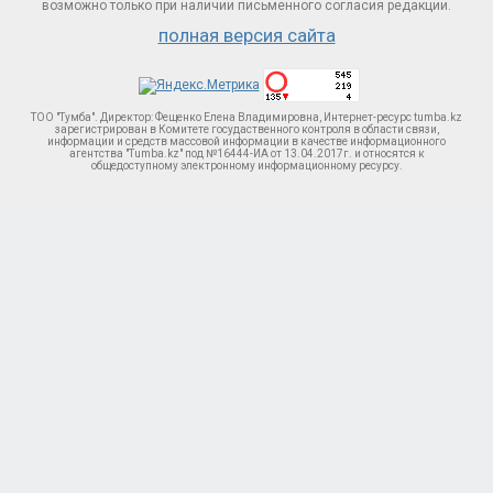
возможно только при наличии письменного согласия редакции.
полная версия сайта
ТОО "Тумба". Директор: Фещенко Елена Владимировна, Интернет-ресурс tumba.kz
зарегистрирован в Комитете госудаственного контроля в области связи,
информации и средств массовой информации в качестве информационного
агентства "Tumba.kz" под №16444-ИА от 13.04.2017г. и относятся к
общедоступному электронному информационному ресурсу.