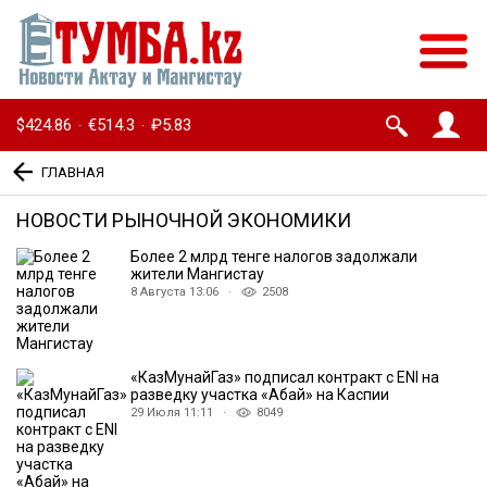
$424.86
€514.3
₽5.83
·
·
ГЛАВНАЯ
НОВОСТИ РЫНОЧНОЙ ЭКОНОМИКИ
Более 2 млрд тенге налогов задолжали
жители Мангистау
8 Августа 13:06 ·
2508
«КазМунайГаз» подписал контракт с ENI на
разведку участка «Абай» на Каспии
29 Июля 11:11 ·
8049