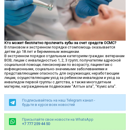
Кто может бесплатно пролечить зубы за счет средств ОСМС?
В плановом и экстренном порядке стомпомощь оказывается
детям до 18 лет и беременным женщинам.
В экстренном порядке отдельным категориям граждан: ветеранам
ВОВ; лицам с инвалидностью 1, 2, 3 групп; получателям адресной
социальной помощи; пенсионерам по возрасту; пациентам с
инфекционными, социально-значимыми заболеваниями и
представляющими опасность для окружающих; неработающим
лицам, осуществляющим уход за ребенком-инвалидом и уход за
инвалидом первой группы с детства, а также многодетным
матерям, награжденным подвесками "Алтын алқа", "Күміс алқа".
Подписывайтесь на наш Telegram канал -
будьте в курсе всех новостей
Присылайте свои новости на WhatsApp
+7 777 259 44 50