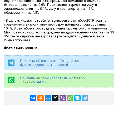
обувь – повышение на 0,1%, предметы домашнего обихода,
бытовая техника - на 0,6%. Повысились тарифы на услуги
здравоохранения - на 0,1%, услуги транспорта - на 1,1%,
образования - на 4,5%.
- В целом, индекс потребительских цен в сентябре 2019 года по
сравнению с аналогичным периодом прошлого года составил
104%. В сентябре этого года величина прожиточного минимума по
Мангистауской области в среднем на душу населения составила 39
354 тенге, - прокомментировала руководитель департамента
Римма Утюшева.
Фото s.04868.com.ua
Подписывайтесь на наш Telegram канал -
будьте в курсе всех новостей
Присылайте свои новости на WhatsApp
+7 777 259 44 50