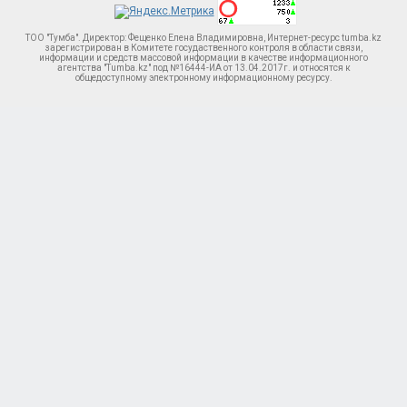
ТОО "Тумба". Директор: Фещенко Елена Владимировна, Интернет-ресурс tumba.kz
зарегистрирован в Комитете госудаственного контроля в области связи,
информации и средств массовой информации в качестве информационного
агентства "Tumba.kz" под №16444-ИА от 13.04.2017г. и относятся к
общедоступному электронному информационному ресурсу.