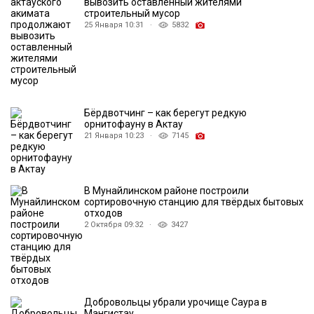
вывозить оставленный жителями
строительный мусор
25 Января 10:31 ·
5832
Бёрдвотчинг – как берегут редкую
орнитофауну в Актау
21 Января 10:23 ·
7145
В Мунайлинском районе построили
сортировочную станцию для твёрдых бытовых
отходов
2 Октября 09:32 ·
3427
Добровольцы убрали урочище Саура в
Мангистау