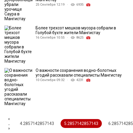
25 Сентября 12:19 ·
6935
Более трехсот мешков мусора собрали в
Голубой бухте жители Мангистау
16 Сентября 10:55 ·
8625
О важности сохранения водно-болотных
угодий рассказали специалисты Мангистау
10 Сентября 09:32 ·
4231
«
..
4.2857142857143
5.2857142857143
6.28571428
»