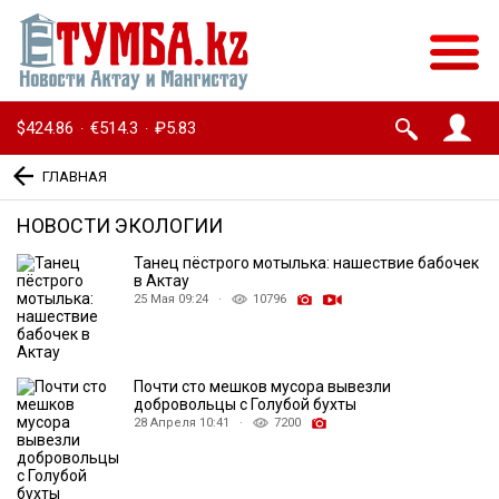
$424.86
€514.3
₽5.83
·
·
ГЛАВНАЯ
НОВОСТИ ЭКОЛОГИИ
Танец пёстрого мотылька: нашествие бабочек
в Актау
25 Мая 09:24 ·
10796
Почти сто мешков мусора вывезли
добровольцы с Голубой бухты
28 Апреля 10:41 ·
7200