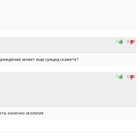
7
0
повреждения, может еще суицид скажете?
7
0
ета. конечно экология