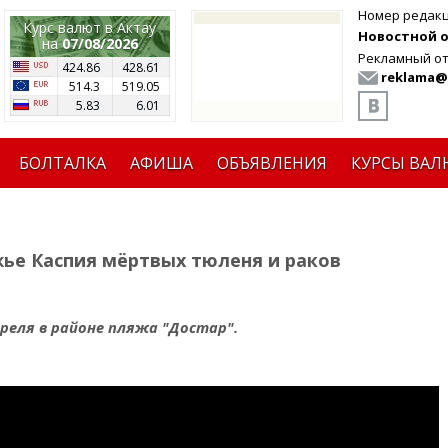
Номер редак
Курс валют в Актау
Новостной от
на
07/08/2026
Рекламный от
424.86
428.61
reklama@
514.3
519.05
5.83
6.01
БОЛТАЛКА
АФИША
ОБЪЯВЛЕНИЯ
КУРСЫ ВАЛ
ье Каспия мёртвых тюленя и раков
реля в районе пляжа "Достар".