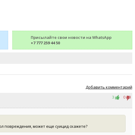
Присылайте свои новости на WhatsApp
+7 777 259 44 50
Добавить комментарий
3
0
хнол повреждения, может еще суицид скажете?