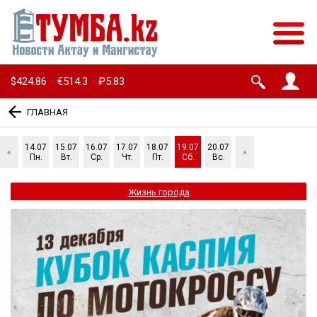
$424.86
€514.3
₽5.83
·
·
ГЛАВНАЯ
14.07
15.07
16.07
17.07
18.07
19.07
20.07
«
»
Пн.
Вт.
Ср.
Чт.
Пт.
Сб.
Вс.
Жизнь города