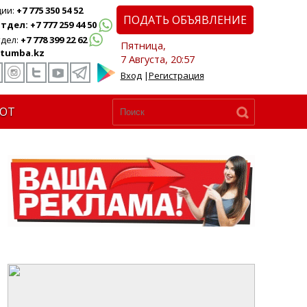
ции:
+7 775 350 54 52
ПОДАТЬ ОБЪЯВЛЕНИЕ
дел: +7 777 259 44 50
дел:
+7 778 399 22 62
Пятница,
tumba.kz
7 Августа, 20:57
Вход
|
Регистрация
ЮТ