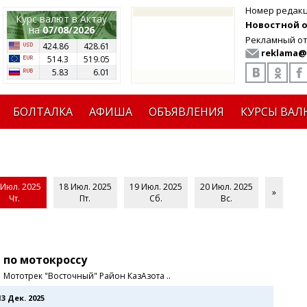
Номер редак
Курс валют в Актау
Новостной от
на
07/08/2026
Рекламный от
424.86
428.61
reklama@
514.3
519.05
5.83
6.01
БОЛТАЛКА
АФИША
ОБЪЯВЛЕНИЯ
КУРСЫ ВАЛ
 Июл. 2025
18 Июл. 2025
19 Июл. 2025
20 Июл. 2025
»
Чт.
Пт.
Сб.
Вс.
 по мотокроссу
0 Мототрек "Восточный" Район КазАзота ..
13 Дек. 2025