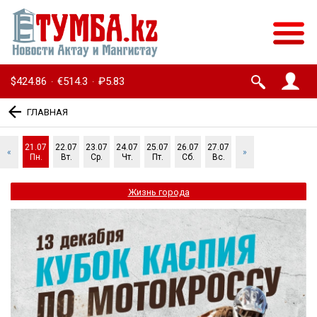
$424.86
€514.3
₽5.83
·
·
ГЛАВНАЯ
21.07
22.07
23.07
24.07
25.07
26.07
27.07
«
»
Пн.
Вт.
Ср.
Чт.
Пт.
Сб.
Вс.
Жизнь города