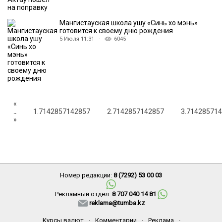
Мангистауская школа ушу «Синь хо мэнь»
готовится к своему дню рождения
5 Июля 11:31 ·
6045
«
..
1.7142857142857
2.7142857142857
3.71428571
»
Номер редакции:
8 (7292) 53 00 03
Рекламный отдел:
8 707 040 14 81
reklama@tumba.kz
Курсы валют
·
Комментарии
·
Реклама
·