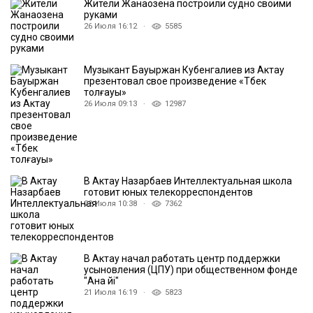
Жители Жанаозена построили судно своими
руками
26 Июля 16:12 ·
5585
Музыкант Бауыржан Кубенгалиев из Актау
презентовал свое произведение «Түбек
толғауы»
26 Июля 09:13 ·
12987
В Актау Назарбаев Интеллектуальная школа
готовит юных телекорреспондентов
22 Июля 10:38 ·
7362
В Актау начал работать центр поддержки
усыновления (ЦПУ) при общественном фонде
″Ана үйі″
21 Июля 16:19 ·
5823