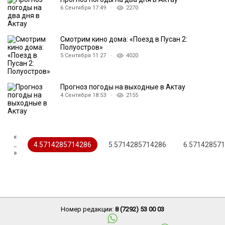
6 Сентября 17:49 ·
2270
Смотрим кино дома: «Поезд в Пусан 2:
Полуостров»
5 Сентября 11:27 ·
4020
Прогноз погоды на выходные в Актау
4 Сентября 18:53 ·
2155
«
..
4.5714285714286
5.5714285714286
6.57142857
»
Номер редакции:
8 (7292) 53 00 03