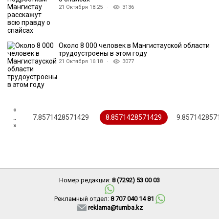
21 Октября 18:25 ·
3136
Около 8 000 человек в Мангистауской области
трудоустроены в этом году
21 Октября 16:18 ·
3077
«
..
7.8571428571429
8.8571428571429
9.857142857
»
Номер редакции:
8 (7292) 53 00 03
Рекламный отдел:
8 707 040 14 81
reklama@tumba.kz