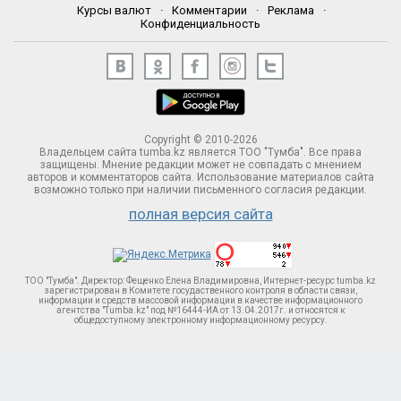
Курсы валют
·
Комментарии
·
Реклама
·
Конфиденциальность
Copyright © 2010-2026
Владельцем сайта tumba.kz является ТОО "Тумба". Все права
защищены. Мнение редакции может не совпадать с мнением
авторов и комментаторов сайта. Использование материалов сайта
возможно только при наличии письменного согласия редакции.
полная версия сайта
ТОО "Тумба". Директор: Фещенко Елена Владимировна, Интернет-ресурс tumba.kz
зарегистрирован в Комитете госудаственного контроля в области связи,
информации и средств массовой информации в качестве информационного
агентства "Tumba.kz" под №16444-ИА от 13.04.2017г. и относятся к
общедоступному электронному информационному ресурсу.