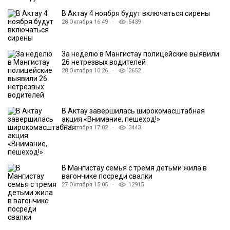
В Актау 4 ноября будут включаться сирены
28 Октября 16:49 ·
5439
За неделю в Мангистау полицейские выявили
26 нетрезвых водителей
28 Октября 10:26 ·
2652
В Актау завершилась широкомасштабная
акция «Внимание, пешеход!»
27 Октября 17:02 ·
3443
В Мангистау семья с тремя детьми жила в
вагончике посреди свалки
27 Октября 15:05 ·
12915