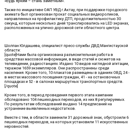
«Будь ярким – стань заметным».
Также по инициативе ОАП УВД г.Актау, при поддержке городского
акимата был организован прокат социальных видеороликов,
направленных на профилактику ДТП, продолжительностью 30
секунд, которые несколько дней транслировались на LED экранах,
расположенных на улично-дорожной сети областного центра.
Шолпан Юлдашева, специалист пресс-службы ДВД Мангистауской
области:
[quote]Нами была организована разъяснительная работа в
средствах массовой информации, в виде статей и сюжетов на
телевидении, радиостанциях. Издано 10 видов наглядной агитации,
тиражом 1659 экземпляров. Они распространены среди
населения. Кроме того, 10 плакатов размещены в зданиях ОВД, 24 -
в местах массового посещения граждан, 41 - на остановочных
площадках и 52 - в салонах маршрутных транспортных средств.
[/quote]
Кроме того, в период проведения первого этапа кампании
обследовано 104 пешеходных переходов, из них 8 регулируемых.
По результатам обследований выдано 14 предписаний на
устранение выявленных недостатков.
Вместе с тем, в области заменили 31 дорожный знак, обустроили 6
пешеходных переходов, на которых установили 11 искусственных
неровностей.