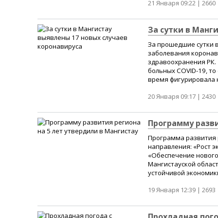
21 Января 09:22 |
2660
За сутки в Манг
За прошедшие сутки в
заболевания коронав
здравоохранения РК. 
больных COVID-19, то
время фигурировала н
20 Января 09:17 |
2430
Программу разви
Программа развития 
направления: «Рост э
«Обеспечение нового 
Мангистауской облас
устойчивой экономики 
19 Января 12:39 |
2693
Прохладная пого