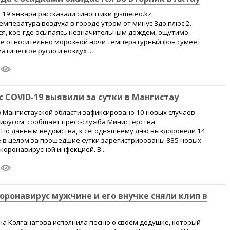
 19 января рассказали синоптики gismeteo.kz,
емпература воздуха в городе утром от минус 3до плюс 2.
ся, кое-где осыпаясь незначительным дождем, ощутимо
сле относительно морозной ночи температурный фон сумеет
атическое русло и воздух ...
с COVID-19 выявили за сутки в Мангистау
 Мангистауской области зафиксировано 10 новых случаев
ирусом, сообщает пресс-служба Министерства
 По данным ведомства, к сегодняшнему дню выздоровели 14
е в целом за прошедшие сутки зарегистрированы 835 новых
коронавирусной инфекцией. В...
ронавирус мужчине и его внучке сняли клип в
на Колганатова исполнила песню о своём дедушке, который