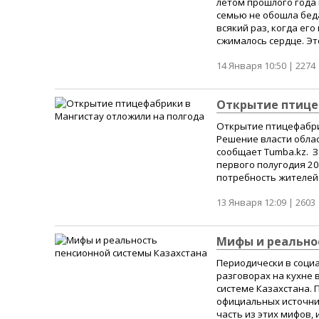
летом прошлого года
семью не обошла беда 
всякий раз, когда его
сжималось сердце. Это
14 Января 10:50 |
2274
Открытие птице
Открытие птицефабрик
Решение власти облас
сообщает Tumba.kz. З
первого полугодия 20
потребность жителей о
13 Января 12:09 |
2603
Мифы и реальнос
Периодически в социа
разговорах на кухне 
системе Казахстана. 
официальных источни
часть из этих мифов,