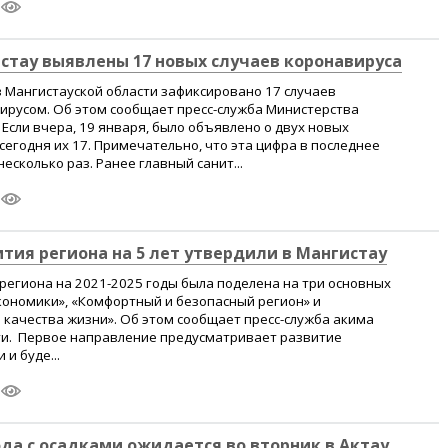
истау выявлены 17 новых случаев коронавируса
 Мангистауской области зафиксировано 17 случаев
ирусом. Об этом сообщает пресс-служба Министерства
Если вчера, 19 января, было объявлено о двух новых
 сегодня их 17. Примечательно, что эта цифра в последнее
есколько раз. Ранее главный санит...
тия региона на 5 лет утвердили в Мангистау
региона на 2021-2025 годы была поделена на три основных
кономики», «Комфортный и безопасный регион» и
качества жизни». Об этом сообщает пресс-служба акима
ти. Первое направление предусматривает развитие
и буде...
да с осадками ожидается во вторник в Актау