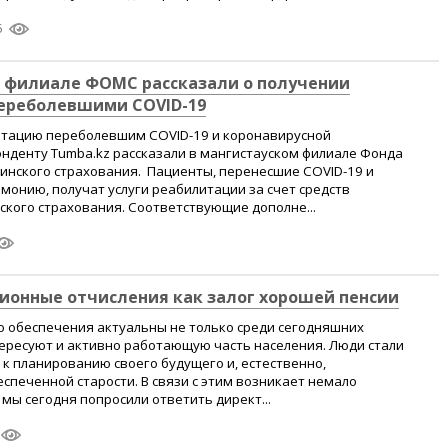
5
м филиале ФОМС рассказали о получении
ереболевшими COVID-19
итацию переболевшим COVID-19 и коронавирусной
нденту Tumba.kz рассказали в мангистауском филиале Фонда
инского страхования. Пациенты, перенесшие COVID-19 и
онию, получат услуги реабилитации за счет средств
кого страхования. Соответствующие дополне...
ионные отчисления как залог хорошей пенсии
 обеспечения актуальны не только среди сегодняшних
ересуют и активно работающую часть населения. Люди стали
к планированию своего будущего и, естественно,
спеченной старости. В связи с этим возникает немало
 мы сегодня попросили ответить директ...