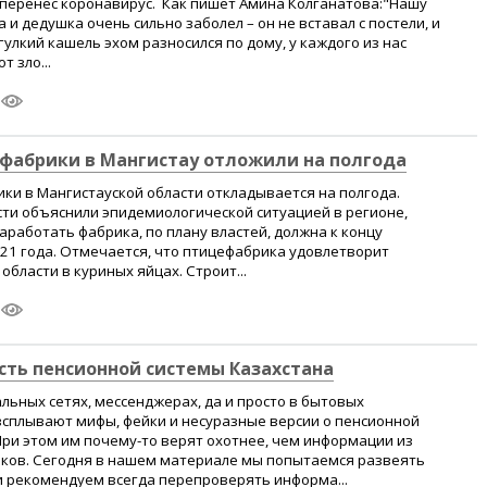
 перенёс коронавирус. Как пишет Амина Колганатова:"Нашу
и дедушка очень сильно заболел – он не вставал с постели, и
 гулкий кашель эхом разносился по дому, у каждого из нас
т зло...
фабрики в Мангистау отложили на полгода
и в Мангистауской области откладывается на полгода.
ти объяснили эпидемиологической ситуацией в регионе,
аработать фабрика, по плану властей, должна к концу
21 года. Отмечается, что птицефабрика удовлетворит
бласти в куриных яйцах. Строит...
ть пенсионной системы Казахстана
льных сетях, мессенджерах, да и просто в бытовых
всплывают мифы, фейки и несуразные версии о пенсионной
При этом им почему-то верят охотнее, чем информации из
ков. Сегодня в нашем материале мы попытаемся развеять
 и рекомендуем всегда перепроверять информа...