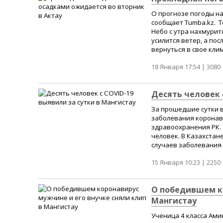
О прогнозе погоды на
сообщает Tumba.kz. Т
Небо с утра нахмурит
усилится ветер, а по
вернуться в свое клим
18 Января 17:54 |
3080
Десять человек 
За прошедшие сутки в
заболевания коронав
здравоохранения РК.
человек. В Казахстан
случаев заболевания 
15 Января 10:23 |
2250
О победившем ко
Мангистау
Ученица 4 класса Ами