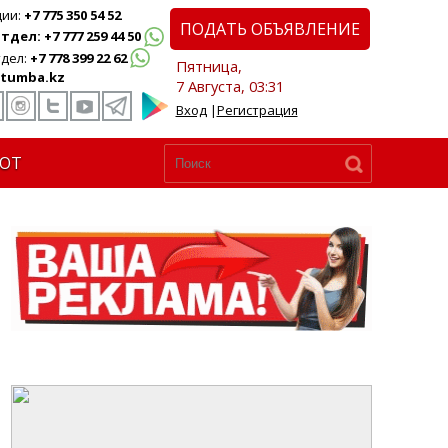
ции:
+7 775 350 54 52
ПОДАТЬ ОБЪЯВЛЕНИЕ
дел: +7 777 259 44 50
дел:
+7 778 399 22 62
Пятница,
tumba.kz
7 Августа, 03:31
Вход
|
Регистрация
ЮТ