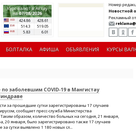
Номер редак
Курс валют в Актау
Новостной от
на
07/08/2026
Рекламный от
424.86
428.61
reklama@
514.3
519.05
5.83
6.01
БОЛТАЛКА
АФИША
ОБЪЯВЛЕНИЯ
КУРСЫ ВАЛ
е по заболевшим COVID-19 в Мангистау
Миндраве
сти за прошедшие сутки зарегистрированы 17 случаев
ирусом, сообщает пресс-служба Министерства
Таким образом, количество больных на сегодня, 21 января,
ра, 20 января, было зарегистрировано также 17 случаев
е за сутки выявлено 1 180 новых сл...