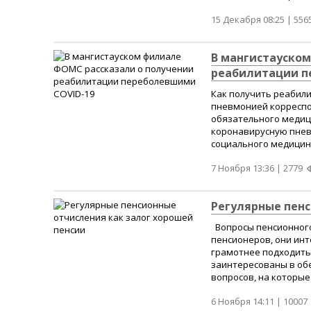
15 Декабря 08:25 |
556
В мангистауско
реабилитации п
Как получить реабил
пневмонией корреспо
обязательного медиц
коронавирусную пневм
социального медицинс
7 Ноября 13:36 |
2779
Регулярные пенс
Вопросы пенсионного
пенсионеров, они инт
грамотнее подходить 
заинтересованы в обе
вопросов, на которые
6 Ноября 14:11 |
10007