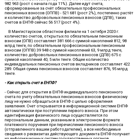
982 963 (рост с начала года 11%). Далее идут счета,
сформированные за счёт обязательных профессиональных
пенсионных взносов (ОППВ) - 521 681 (рост 2%), постепенно растёт
и количество добровольных пенсионных взносов (ДПВ), таких
счетов в ЕНПФ сейчас 56 517 (рост 4%).
В Мангистауском областном филиале на 1 октября 2020 г.
количество счетов, открытых по обязательным пенсионным
взносам (ОПВ) составляет 381 666 с суммой накоплений 812, 98
млрд тенге, по обязательным профессиональным пенсионным
взносам (ОППВ) 39 948 с суммой накоплений 63, 9 млрд тенге,
количество добровольных пенсионных взносов (ДПВ) 675 с
суммой накоплений 40, 5 млн тенге. Общее количество
индивидуальных пенсионных счетов вкладчиков составляет 422
289. Общая сумма пенсионных взносов составляет 876, 95 млрд
тенге.
- Как открыть счет в ЕНПФ?
- Сейчас для открытия в ЕНПФ индивидуального пенсионного
счета по учету обязательных пенсионных взносов физическому
лицу не нужно обращаться в ЕНПФ с целью оформления
заявления. Счет открывается в информационной системе ЕНПФ
автоматически при поступлении первого взноса. При этом
идентификация физического лица осуществляется по
персональным данным, указанным в электронном формате
платежного поручения при перечислении пенсионного взноса
(отправленного вашим работодателем), а все необходимые
сведения о реквизитах действующего документа ЕНПФ получает
из информационных систем государственных органов.