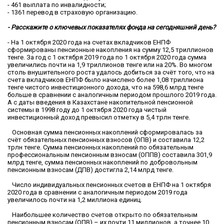
- 461 выплата по инвалидности;
- 1361 перевод в страховую организацию.
- Расскажите о ключевых показателях фонда на сегодняшний день?
- На 1 октября 2020 года на счетах вкладчиков ЕНПФ
сформированы пенсионные накопления на сумму 12,5 триллионов
тенге. За год с 1 октября 2019 года по 1 октября 2020 года сумма
увеличились почти на 1,9 триллионов тенге или на 20%. Во многом
столь внушительного роста удалось добиться за счёт того, что на
счета вкладчиков ЕНПФ было начислено более 1,08 триллиона
тенге чистого инвестиционного дохода, что на 598,6 млрд тенге
больше в сравнении с аналогичным периодом прошлого 2019 года.
А с даты введения в Казахстане накопительной пенсионной
системы в 1998 году до 1 октября 2020 года чистый
инвестиционный доход превысил отметку в 5,4 трлн тенге.
Основная сумма пенсионных накоплений сформировалась за
счёт обязательных пенсионных взносов (ОПВ) и составила 12,2
трлн тенге. Сумма пенсионных накоплений по обязательным
профессиональным пенсионным взносам (ОППВ) составила 301,9
млрд тенге, сумма пенсионных накоплений по добровольным
пенсионным взносам (ДПВ) достигла 2,14 млрд тенге.
Число индивидуальных пенсионных счетов в ЕНПФ на 1 октября
2020 года в сравнении с аналогичным периодом 2019 года
увеличилось почти на 1,2 миллиона единиц.
Наибольшее количество счетов открыто по обязательным
пенсионным взносам (ОПВ) – их почти 11 миллионов, а точнее 10