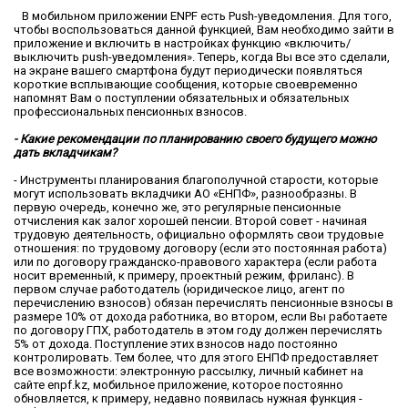
В мобильном приложении ENPF есть Push-уведомления. Для того,
чтобы воспользоваться данной функцией, Вам необходимо зайти в
приложение и включить в настройках функцию «включить/
выключить push-уведомления». Теперь, когда Вы все это сделали,
на экране вашего смартфона будут периодически появляться
короткие всплывающие сообщения, которые своевременно
напомнят Вам о поступлении обязательных и обязательных
профессиональных пенсионных взносов.
- Какие рекомендации по планированию своего будущего можно
дать вкладчикам?
- Инструменты планирования благополучной старости, которые
могут использовать вкладчики АО «ЕНПФ», разнообразны. В
первую очередь, конечно же, это регулярные пенсионные
отчисления как залог хорошей пенсии. Второй совет - начиная
трудовую деятельность, официально оформлять свои трудовые
отношения: по трудовому договору (если это постоянная работа)
или по договору гражданско-правового характера (если работа
носит временный, к примеру, проектный режим, фриланс). В
первом случае работодатель (юридическое лицо, агент по
перечислению взносов) обязан перечислять пенсионные взносы в
размере 10% от дохода работника, во втором, если Вы работаете
по договору ГПХ, работодатель в этом году должен перечислять
5% от дохода. Поступление этих взносов надо постоянно
контролировать. Тем более, что для этого ЕНПФ предоставляет
все возможности: электронную рассылку, личный кабинет на
сайте enpf.kz, мобильное приложение, которое постоянно
обновляется, к примеру, недавно появилась нужная функция -