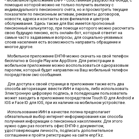
- Мобильное приложение ENPF - собственная разработка Фонда, с
помощью которой можно не только получить выписку с
индивидуального пенсионного счёта, но и просмотреть текущие
показатели по пенсионным активам, реквизиты договоров,
новости, адреса и контакты всех филиалов и центров
обслуживания. Здесь также для Вас имеется прогнозный
пенсионный калькулятор, при помощи которого можно рассчитать
свою будущую пенсию, есть онлайн-бот, который ответит на
самые часто задаваемые вопросы, для социально-уязвимых
слоев населения есть возможность направить обращение и
многое другое.
Мобильное приложение ЕНПФ можно скачать на свой телефон
бесплатно в Google Play или AppStore. Для регистрации в
мобильном приложении можно воспользоваться одноразовым
паролем, который будет направлен на Ваш мобильный телефон
посредством смс-сообщения.
Для доступа к своей странице в приложении также есть два
способа авторизации: ввести ИИН и пароль, либо использовать
Электронную цифровую подпись, в поледующем пользователь
может заходить в приложение посредством Touch ID для Android и
IOS и Face ID для IOS, при их наличии на мобильном устройстве.
Использование ИИН в качестве логина предполагает
обязательный выбор интернет-информирования как способа
получения информации о пенсионных накоплениях. Для этого
нужно один раз посетить офис ЕНПФ с документом,
удостоверяющим личность, подписать дополнительное
соглашение и пройти регистрацию на сайте enpf.kz.