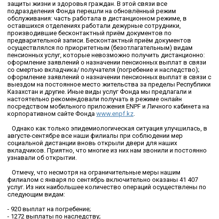
защиты жизни и здоровья граждан. В этой связи все
подразделения Фонда перешли на обновлённый режим
обслуживания: часть работала в дистанционном режиме, в
оставшихся отделениях работали дежурные сотрудники,
производившие бесконтактный приём документов по
предварительной записи. Бесконтактный приём документов
осуществлялся по приоритетным (безотлагательным) видам
пенсионных услуг, которые невозможно получить дистанционно:
оформление заявлений о назначении пенсионных выплат в связи
со смертью вкладчика/ получателя (погребение и наследство);
оформление заявлений о назначении пенсионных выплат в связи с
выездом на постоянное место жительства за пределы Республики
Казахстан и другие. Иные виды услуг Фонда мы предлагали и
настоятельно рекомендовали получать в режиме онлайн
посредством мобильного приложения ENPF и Личного кабинета на
корпоративном сайте Фонда
www.enpf.kz
.
Однако как только эпидемиологическая ситуация улучшилась, в
августе-сентябре все наши филиалы при соблюдении мер
социальной дистанции вновь открыли двери для наших
вкладчиков. Приятно, что многие из них нам звонили и постоянно
узнавали об открытии.
Отмечу, что несмотря на ограничительные меры нашим
филиалом с января по сентябрь включительно оказаны 41 407
услуг. Из них наибольшее количество операций осуществлены по
следующим видам:
- 920 выплат на погребение;
- 1272 выплаты по наследству;