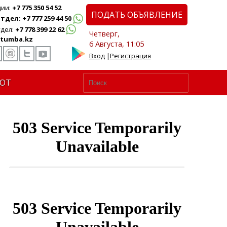
ции:
+7 775 350 54 52
ПОДАТЬ ОБЪЯВЛЕНИЕ
дел: +7 777 259 44 50
дел:
+7 778 399 22 62
Четверг,
tumba.kz
6 Августа, 11:05
Вход
|
Регистрация
ЮТ