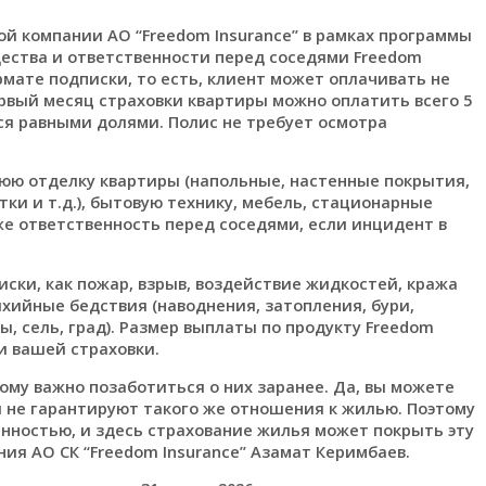
ой компании АО “Freedom Insurance” в рамках программы
ества и ответственности перед соседями Freedom
рмате подписки, то есть, клиент может оплачивать не
ервый месяц страховки квартиры можно оплатить всего 5
ься равными долями. Полис не требует осмотра
юю отделку квартиры (напольные, настенные покрытия,
ки и т.д.), бытовую технику, мебель, стационарные
е ответственность перед соседями, если инцидент в
.
иски, как пожар, взрыв, воздействие жидкостей, кража
ихийные бедствия (наводнения, затопления, бури,
ны, сель, град). Размер выплаты по продукту Freedom
и вашей страховки.
ому важно позаботиться о них заранее. Да, вы можете
 не гарантируют такого же отношения к жилью. Поэтому
нностью, и здесь страхование жилья может покрыть эту
ия АО СК “Freedom Insurance” Азамат Керимбаев.