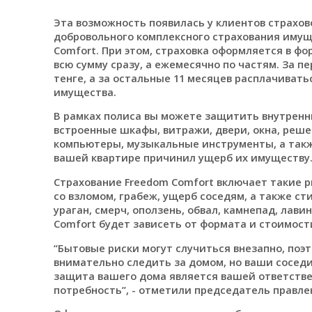
Эта возможность появилась у клиентов страхов
добровольного комплексного страхования имущ
Comfort. При этом, страховка оформляется в фо
всю сумму сразу, а ежемесячно по частям. За п
тенге, а за остальные 11 месяцев расплачиват
имущества.
В рамках полиса вы можете защитить внутренн
встроенные шкафы, витражи, двери, окна, решет
компьютеры, музыкальные инструменты, а такж
вашей квартире причинил ущерб их имуществу
Страхование Freedom Comfort включает такие р
со взломом, грабеж, ущерб соседям, а также ст
ураган, смерч, оползень, обвал, камнепад, лави
Comfort будет зависеть от формата и стоимост
“Бытовые риски могут случиться внезапно, поэт
внимательно следить за домом, но ваши соседи
защита вашего дома является вашей ответстве
потребность”, - отметили председатель правлен