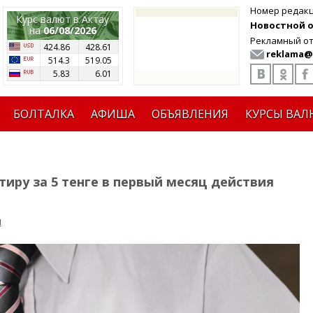
Номер редак
Курс валют в Актау
Новостной от
на
06/08/2026
Рекламный от
424.86
428.61
reklama@
514.3
519.05
5.83
6.01
БОЛТАЛКА
АФИША
ОБЪЯВЛЕНИЯ
КУРСЫ ВАЛ
иру за 5 тенге в первый месяц действия
я