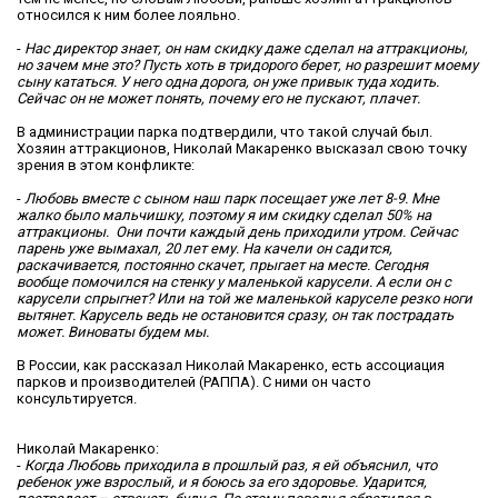
относился к ним более лояльно.
-
Нас директор знает, он нам скидку даже сделал на аттракционы,
но зачем мне это? Пусть хоть в тридорого берет, но разрешит моему
сыну кататься. У него одна дорога, он уже привык туда ходить.
Сейчас он не может понять, почему его не пускают, плачет.
В администрации парка подтвердили, что такой случай был.
Хозяин аттракционов, Николай Макаренко высказал свою точку
зрения в этом конфликте:
-
Любовь вместе с сыном наш парк посещает уже лет 8-9. Мне
жалко было мальчишку, поэтому я им скидку сделал 50% на
аттракционы. Они почти каждый день приходили утром. Сейчас
парень уже вымахал, 20 лет ему. На качели он садится,
раскачивается, постоянно скачет, прыгает на месте. Сегодня
вообще помочился на стенку у маленькой карусели. А если он с
карусели спрыгнет? Или на той же маленькой каруселе резко ноги
вытянет. Карусель ведь не остановится сразу, он так пострадать
может. Виноваты будем мы.
В России, как рассказал Николай Макаренко, есть ассоциация
парков и производителей (РАППА). С ними он часто
консультируется.
Николай Макаренко:
-
Когда Любовь приходила в прошлый раз, я ей объяснил, что
ребенок уже взрослый, и я боюсь за его здоровье. Ударится,