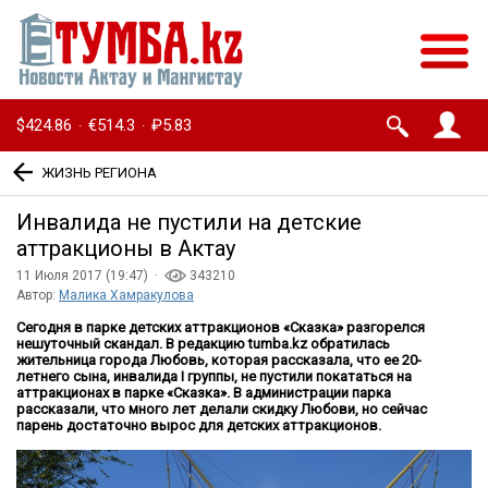
$424.86
€514.3
₽5.83
·
·
ЖИЗНЬ РЕГИОНА
Инвалида не пустили на детские
аттракционы в Актау
11 Июля 2017 (19:47) ·
343210
Автор:
Малика Хамракулова
Сегодня в парке детских аттракционов «Сказка» разгорелся
нешуточный скандал. В редакцию
tumba
.
kz
обратилась
жительница города Любовь, которая рассказала, что ее 20-
летнего сына, инвалида
I
группы, не пустили покататься на
аттракционах в парке «Сказка». В администрации парка
рассказали, что много лет делали скидку Любови, но сейчас
парень достаточно вырос для детских аттракционов.