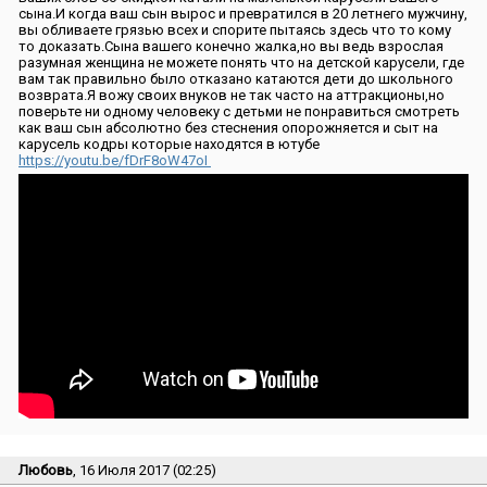
сына.И когда ваш сын вырос и превратился в 20 летнего мужчину,
вы обливаете грязью всех и спорите пытаясь здесь что то кому
то доказать.Сына вашего конечно жалка,но вы ведь взрослая
разумная женщина не можете понять что на детской карусели, где
вам так правильно было отказано катаются дети до школьного
возврата.Я вожу своих внуков не так часто на аттракционы,но
поверьте ни одному человеку с детьми не понравиться смотреть
как ваш сын абсолютно без стеснения опорожняется и сыт на
карусель кодры которые находятся в ютубе
https://youtu.be/fDrF8oW47oI
Любовь
, 16 Июля 2017 (02:25)