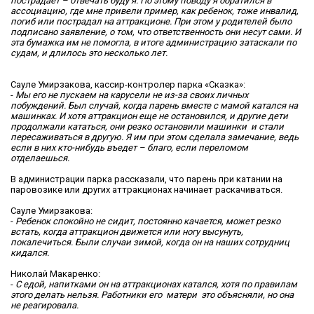
пострадает – отвечать буду я. По этому поводу я обратился в
ассоциацию, где мне привели пример, как ребенок, тоже инвалид,
погиб или пострадал на аттракционе. При этом у родителей было
подписано заявление, о том, что ответственность они несут сами. И
эта бумажка им не помогла, в итоге администрацию затаскали по
судам, и длилось это несколько лет.
Сауле Умирзакова, кассир-контролер парка «Сказка»:
-
Мы его не пускаем на карусели не из-за своих личных
побуждений. Был случай, когда парень вместе с мамой катался на
машинках. И хотя аттракцион еще не остановился, и другие дети
продолжали кататься, они резко остановили машинки и стали
пересаживаться в другую. Я им при этом сделала замечание, ведь
если в них кто-нибудь въедет – благо, если переломом
отделаешься.
В администрации парка рассказали, что парень при катании на
паровозике или других аттракционах начинает раскачиваться.
Сауле Умирзакова:
-
Ребенок спокойно не сидит, постоянно качается, может резко
встать, когда аттракцион движется или ногу высунуть,
покалечиться. Были случаи зимой, когда он на наших сотрудниц
кидался.
Николай Макаренко:
-
С едой, напитками он на аттракционах катался, хотя по правилам
этого делать нельзя. Работники его матери это объясняли, но она
не реагировала.