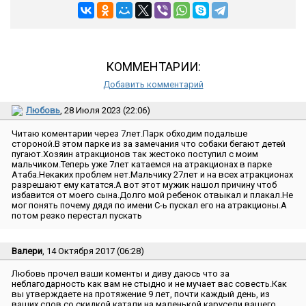
КОММЕНТАРИИ:
Добавить комментарий
Любовь
, 28 Июля 2023 (22:06)
Читаю коментарии через 7лет.Парк обходим подальше
стороной.В этом парке из за замечания что собаки бегают детей
пугают.Хозяин атракционов так жестоко поступил с моим
мальчиком.Теперь уже 7лет катаемся на атракционах в парке
Атаба.Некаких проблем нет.Мальчику 27лет и на всех атракционах
разрешают ему кататся.А вот этот мужик нашол причину чтоб
избавится от моего сына.Долго мой ребенок отвыкал и плакал.Не
мог понять почему дядя по имени С-ь пускал его на атракционы.А
потом резко перестал пускать
Валери
, 14 Октября 2017 (06:28)
Любовь прочел ваши коменты и диву даюсь что за
неблагодарность как вам не стыдно и не мучает вас совесть.Как
вы утверждаете на протяжение 9 лет, почти каждый день, из
ваших слов со скидкой катали на маленькой карусели вашего