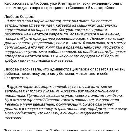
Как рассказала Любовь, уже 9 лет практически ежедневно они с
сыном ходят в парк аттракционов «Сказка» в 5 микрорайоне.
Любовь Коцарь:
-
9 лет он в этом парке катается, всех там знает. На опасные
аттракционы Слава не идет, катается на машинках, маленьких
карусельках и на паровозике. Сегодня, когда мы пришли,
работники нам кататься запретили. Хозяин уперся и ни в какую,
говорит: «Пусть прокуратура разрешение дает». Почему кто-то ему
должен давать разрешение, если я – мать. Я сама знаю, что моему
сыну можно, а что нет. У них там в правилах написано, что детям с
сердечно-сосудистыми заболеваниями, со слабым вестибулярным
аппаратом кататься нельзя. А как они это определяют? Ведь не
требуют никаких справок показывать.
Любовь рассказала, что администрация парка опасается за жизнь
ребенка, поскольку он, в силу болезни, может вести себя
неадекватно.
-
В другие парки мы ходим спокойно, никто нам кататься не
запрещает. И только у хозяина «Сказки» вот такое отношение к
инвалидам. Пришлось вызывать участкового, полиция там была.
Ну а что они сделают? Сказали писать заявление, я и написала.
Ребенок у меня адекватный, понимающий. Он все сам умеет
делать, я и говорю хозяину аттракционов: «ну подойдите, сами сыну
моему объясните, что нельзя», а он еще и неадекватом его
называет.
Тем не менее, по словам Любови, раньше хозяин аттракционов