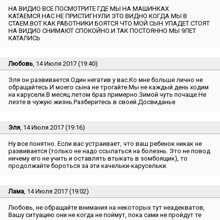
НА ВИДИО ВСЕ ПОСМОТРИТЕ ГДЕ МЫ НА МАШИНКАХ
КАТАЕМСЯ.НАС НЕ ПРИСТИГНУЛИ ЭТО ВИДНО КОГДА МЫ В
СТАЕМ.ВОТ КАК РАБОТНИКИ БОЯТСЯ ЧТО МОЙ СЫН УПАДЕТ.СТОЯТ
НА ВИДИО СНИМАЮТ СПОКОЙНО.И ТАК ПОСТОЯННО МЫ 9ЛЕТ
КАТАЛИСЬ
Любовь
, 14 Июля 2017 (19:40)
Эля он развивается.Один негатив у вас.Ко мне больше лично не
обращайтесь.И моего сына не трогайте.Мы не каждый день ходим
на карусели.В месяц летом 6раз примерно.Зимой чуть почаще.Не
лезте в чужую жизнь.Разберитесь в своей.Досвиданье
Эля
, 14 Июля 2017 (19:16)
Ну все понятно. Если вас устраивает, что ваш ребенок никак не
развивается (только не надо ссылаться на болезнь. Это не повод
ничему его не учить и оставлять втыкать в зомбоящик), то
продолжайте бороться за эти качельки-карусельки.
Лама
, 14 Июля 2017 (19:02)
Любовь, не обращайте внимания на некоторых тут неадекватов,
Вашу ситуацию они не когда не поймут, пока сами не пройдут те