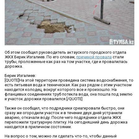
Об этом сообщил руководитель актауского городского отдела
ЖКХ Берик Изгалиев. По его словам,
причиной провала
стали
трубы, проложенные как раз на том участке, где и провалилась
дорожка.
Берик Изгалиев:
[QUOTE]На этой территории проведена система водоснабжения, то
есть питьевая вода и техническая. Как раз рядом с этим участком
находится колодец, вокруг которого все и произошло. На
фланцевых соединениях труб потекла вода, она пошла под землю
и участок дорожки провалился.[/QUOTE]
Также он сообщил, что подрядчики среагировали быстро, они
сразу же огородили участок и в течение двух дней устранили
аварию, откачали воду. После чего подрядчики отдела ЖКХ
переложили тратуарную плитку. На сегодняшний день дорожка
находится в приличном состоянии.
На вопрос о том, можно ли сделать что-то, чтобы данный