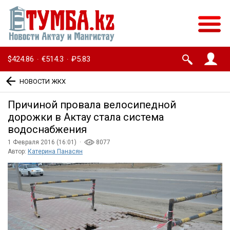
$424.86
€514.3
₽5.83
·
·
НОВОСТИ ЖКХ
Причиной провала велосипедной
дорожки в Актау стала система
водоснабжения
1 Февраля 2016 (16:01) ·
8077
Автор:
Катерина Панасян