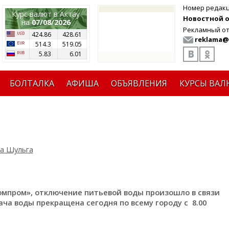
Номер редак
Курс валют в Актау
Новостной от
на
07/08/2026
Рекламный от
424.86
428.61
reklama@
514.3
519.05
5.83
6.01
БОЛТАЛКА
АФИША
ОБЪЯВЛЕНИЯ
КУРСЫ ВАЛ
а Шульга
омпром», отключение питьевой воды произошло в связи
ча воды прекращена сегодня по всему городу с 8.00