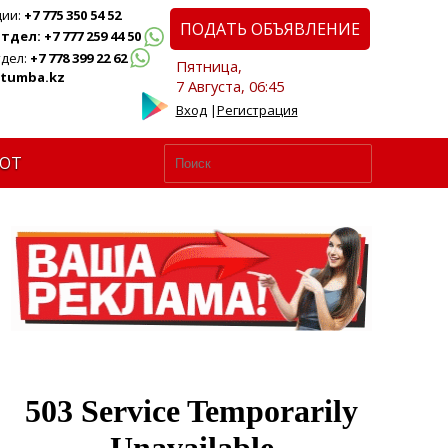
ции:
+7 775 350 54 52
ПОДАТЬ ОБЪЯВЛЕНИЕ
дел: +7 777 259 44 50
дел:
+7 778 399 22 62
Пятница,
tumba.kz
7 Августа, 06:45
Вход
|
Регистрация
ЮТ