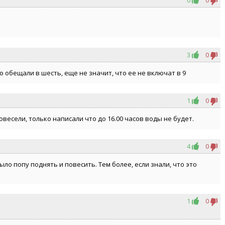
3
0
о обещали в шесть, еще не значит, что ее не включат в 9
1
0
есели, только написали что до 16.00 часов воды не будет.
4
0
ло попу поднять и повесить. Тем более, если знали, что это
1
0