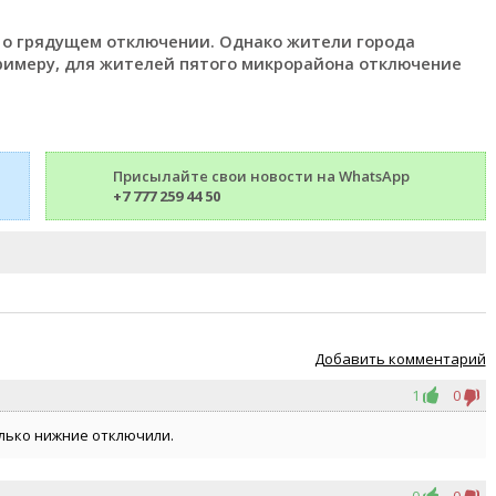
 о грядущем отключении. Однако жители города
 примеру, для жителей пятого микрорайона отключение
Присылайте свои новости на WhatsApp
+7 777 259 44 50
Добавить комментарий
1
0
только нижние отключили.
0
0