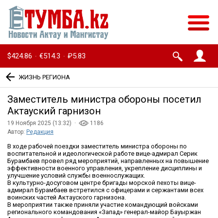
$424.86
€514.3
₽5.83
·
·
ЖИЗНЬ РЕГИОНА
Заместитель министра обороны посетил
Актауский гарнизон
19 Ноября 2025 (13:32) ·
1186
Автор:
Редакция
В ходе рабочей поездки заместитель министра обороны по
воспитательной и идеологической работе вице-адмирал Серик
Бурамбаев провел ряд мероприятий, направленных на повышение
эффективности военного управления, укрепление дисциплины и
улучшение условий службы военнослужащих.
В культурно-досуговом центре бригады морской пехоты вице-
адмирал Бурамбаев встретился с офицерами и сержантами всех
воинских частей Актауского гарнизона.
В мероприятии также приняли участие командующий войсками
регионального командования «Запад» генерал-майор Бауыржан