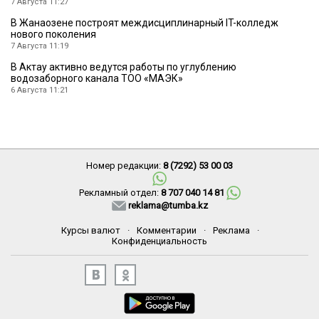
7 Августа 11:27
В Жанаозене построят междисциплинарный IT-колледж
нового поколения
7 Августа 11:19
В Актау активно ведутся работы по углублению
водозаборного канала ТОО «МАЭК»
6 Августа 11:21
Номер редакции:
8 (7292) 53 00 03
Рекламный отдел:
8 707 040 14 81
reklama@tumba.kz
Курсы валют
·
Комментарии
·
Реклама
·
Конфиденциальность