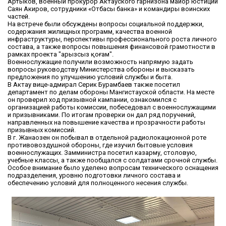
Артыков, военный прокурор Актауского гарнизона майор юстиции
Саян Акиров, сотрудники «Отбасы банка» и командиры воинских
частей.
На встрече были обсуждены вопросы социальной поддержки,
содержания жилищных программ, качества военной
инфраструктуры, перспективы профессионального роста личного
состава, а также вопросы повышения финансовой грамотности в
рамках проекта "Қарызсыз қоғам".
Военнослужащие получили возможность напрямую задать
вопросы руководству Министерства обороны и высказать
предложения по улучшению условий службы и быта.
В Актау вице-адмирал Серик Бурамбаев также посетил
департамент по делам обороны Мангистауской области. На месте
он проверил ход призывной кампании, ознакомился с
организацией работы комиссии, побеседовал с военнослужащими
и призывниками. По итогам проверки он дал ряд поручений,
направленных на повышение качества и прозрачности работы
призывных комиссий.
В г. Жанаозен он побывал в отдельной радиолокационной роте
противовоздушной обороны, где изучил бытовые условия
военнослужащих. Замминистра посетил казарму, столовую,
учебные классы, а также пообщался с солдатами срочной службы.
Особое внимание было уделено вопросам технического оснащения
подразделения, уровню подготовки личного состава и
обеспечению условий для полноценного несения службы.