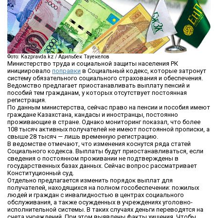
Фото: Kazpravda.kz / Адильбек Тауекелов
Министерство труда и социальной защиты населения РК
инициировало
поправки
в Социальный кодекс, которые затронут
систему обязательного социального страхования и обеспечения.
Ведомство предлагает приостанавливать выплату пенсий и
пособий тем гражданам, у которых отсутствует постоянная
регистрация.
По данным министерства, сейчас право на пенсии и пособия имеют
граждане Казахстана, кандасы и иностранцы, постоянно
проживающие в стране. Однако мониторинг показал, что более
108 тысяч активных получателей не имеют постоянной прописки, а
свыше 28 тысяч — лишь временную регистрацию.
В ведомстве отмечают, что изменения коснутся ряда статей
Социального кодекса. Выплаты будут приостанавливаться, если
сведения о постоянном проживании не подтверждены в
государственных базах данных. Сейчас вопрос рассматривает
Конституционный суд.
Отдельно предлагается изменить порядок выплат для
получателей, находящихся на полном гособеспечении: пожилых
людей и граждан с инвалидностью в центрах социального
обслуживания, а также осужденных в учреждениях уголовно-
исполнительной системы. В таких случаях деньги переводятся на
счета учреждений. При этом выявлены факты хищения. Чтобы