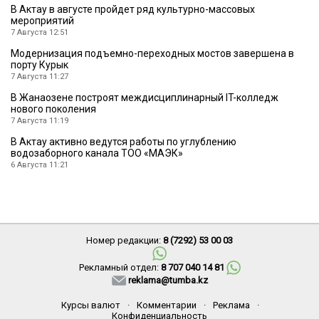
В Актау в августе пройдет ряд культурно-массовых
мероприятий
7 Августа 12:51
Модернизация подъемно-переходных мостов завершена в
порту Курык
7 Августа 11:27
В Жанаозене построят междисциплинарный IT-колледж
нового поколения
7 Августа 11:19
В Актау активно ведутся работы по углублению
водозаборного канала ТОО «МАЭК»
6 Августа 11:21
Номер редакции:
8 (7292) 53 00 03
Рекламный отдел:
8 707 040 14 81
reklama@tumba.kz
Курсы валют
·
Комментарии
·
Реклама
·
Конфиденциальность