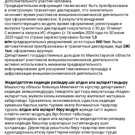
дополнительного участия человека.
Предварительная информация также может быть преобразована
в электронную транзитную декларацию, что значительно
экономит время участников внешнеэкономической деятельности
при оформлении перевозок. В результате внедрения
соответствующего модуля, время оформления, регистрации и
выпуска транзитных деклараций сократилось с 30 до 10 минут.
С момента запуска ИС «Кеден» (
с 16 ноября 2024 года по 30 июня
2025 года
) по стране зарегистрировано более
1,3
млн
предварительных уведомлений, из которых
660 тыс
. были
автоматически преобразованы в транзитные декларации, еще
280
тыс.
оформлены вручную.
Департамент государственных доходов по Мангистауской области
призывает участников внешнеэкономической деятельности
активно использовать механизм предварительного
информирования для ускорения таможенных процедур и
цифровизации внешнеэкономической деятельности.
Жеделдетілген кедендік ресімдеу үшін алдын ала ақпараттандыру
Маңғыстау облысы бойынша Мемлекеттік кірістер департаменті
кедендік әкімшілендірудің тиімділігін арттыру мақсатында «Кеден»
ақпараттық жүйесін кезең-кезеңімен енгізу жалғасып жатқанын
хабарлайды. Еуразиялық экономикалық одақтың кедендік
аумағына барлық көлік түрімен әкелу болжанатын тауарлар
туралы
алдын ала ақпарат беру модулі
жүйеде сәтті жұмыс
істейтін негізгі модульдің бірі болып табылады.
Кеден органдары алдын ала ақпаратты жеделдетілген ресімдеу
және кедендік бақылау шараларын оңтайландыру үшін
қолданады. Деректерді уақытылы беру тауарлар мен көлік
құралдарының өткізу пункттеріне келуін электронды түрде