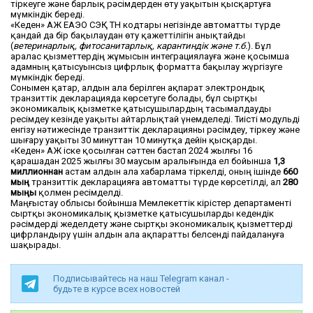
тіркеуге және барлық рәсімдерден өту уақытын қысқартуға
мүмкіндік береді.
«Кеден» АЖ ЕАЭО СЭҚ ТН кодтары негізінде автоматты түрде
қандай да бір бақылаудан өту қажеттілігін анықтайды
(
ветеринарлық, фитосанитарлық, карантиндік және т.б.
). Бұл
аралас қызметтердің жұмысын интеграциялауға және қосымша
адамның қатысуынсыз цифрлық форматта бақылау жүргізуге
мүмкіндік береді.
Сонымен қатар, алдын ала берілген ақпарат электрондық
транзиттік декларацияда көрсетуге болады, бұл сыртқы
экономикалық қызметке қатысушылардың тасымалдауды
ресімдеу кезінде уақыты айтарлықтай үнемделеді. Тиісті модульді
енгізу нәтижесінде транзиттік декларацияны рәсімдеу, тіркеу және
шығару уақыты 30 минуттан 10 минутқа дейін қысқарды.
«Кеден» АЖ іске қосылған сәттен бастап 2024 жылғы 16
қарашадан 2025 жылғы 30 маусым аралығында ел бойынша
1,3
миллионнан
астам алдын ала хабарлама тіркелді, оның ішінде
660
мың
транзиттік декларацияға автоматты түрде көрсетілді, ал
280
мыңы
қолмен ресімделді.
Маңғыстау облысы бойынша Мемлекеттік кірістер департаменті
сыртқы экономикалық қызметке қатысушыларды кедендік
рәсімдерді жеделдету және сыртқы экономикалық қызметтерді
цифрландыру үшін алдын ала ақпаратты белсенді пайдалануға
шақырады.
Подписывайтесь на наш Telegram канал -
будьте в курсе всех новостей