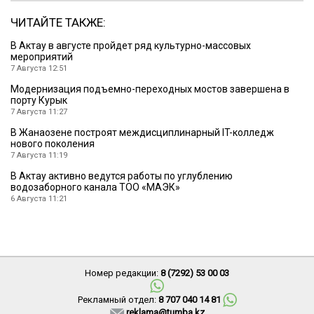
ЧИТАЙТЕ ТАКЖЕ:
В Актау в августе пройдет ряд культурно-массовых
мероприятий
7 Августа 12:51
Модернизация подъемно-переходных мостов завершена в
порту Курык
7 Августа 11:27
В Жанаозене построят междисциплинарный IT-колледж
нового поколения
7 Августа 11:19
В Актау активно ведутся работы по углублению
водозаборного канала ТОО «МАЭК»
6 Августа 11:21
Номер редакции:
8 (7292) 53 00 03
Рекламный отдел:
8 707 040 14 81
reklama@tumba.kz