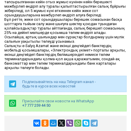
тапсырылғаннан кейін отыз жұмыс күнінен кейін берешекті
мәжбүрлеп өндіріп алу туралы қалыптастырылған салық бұйрығы
жіберіледі, ол 5 жұмыс күні өткеннен кейін жеке сот
орындаушыларына мәжбүрлеп өндіріп алуға беріледі.
Бұл ретте, жеке сот орындаушылары берешек сомасынан басқа
шоттарға тыйым салу және шығуға шектеу қоюдан туындаған
қолайсыздықтар туралы айтпағанда, салық берешегі сомасының
25%-на дейінгі мөлшерде қосымша төлем өндіріп алады.
Осылайша, артық шығындар мен сұрақтар болдырмау үшін мүлік
салығын уақытылы төлеуді ұсынамыз.
Салықты e-Salyq Azamat және екінші деңгейдегі банктердің
мобильді қосымшалары, «Электрондық үкімет» порталы арқылы,
екінші деңгейдегі банктердің бөлімшеріндегі немесе төлем
терминалдарындағы қолма-қол ақша қаражатымен, сондай-ақ
банкоматтар мен төлем терминалдарындағы банк карталары
арқылы төлеуге болады.
Подписывайтесь на наш Telegram канал -
будьте в курсе всех новостей
Присылайте свои новости на WhatsApp
+7 777 259 44 50