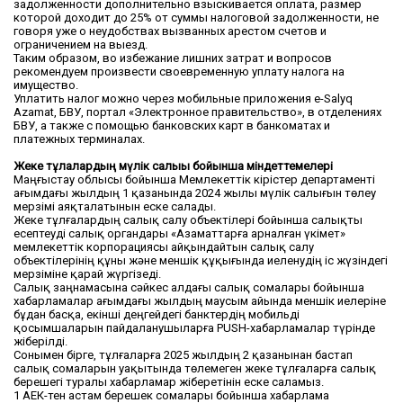
задолженности дополнительно взыскивается оплата, размер
которой доходит до 25% от суммы налоговой задолженности, не
говоря уже о неудобствах вызванных арестом счетов и
ограничением на выезд.
Таким образом, во избежание лишних затрат и вопросов
рекомендуем произвести своевременную уплату налога на
имущество.
Уплатить налог можно через мобильные приложения e-Salyq
Azamat, БВУ, портал «Электронное правительство», в отделениях
БВУ, а также с помощью банковских карт в банкоматах и
платежных терминалах.
Жеке тұлғалардың мүлік салығы бойынша міндеттемелері
Маңғыстау облысы бойынша Мемлекеттік кірістер департаменті
ағымдағы жылдың 1 қазанында 2024 жылы мүлік салығын төлеу
мерзімі аяқталатынын еске салады.
Жеке тұлғалардың салық салу объектілері бойынша салықты
есептеуді салық органдары «Азаматтарға арналған үкімет»
мемлекеттік корпорациясы айқындайтын салық салу
объектілерінің құны және меншік құқығында иеленудің іс жүзіндегі
мерзіміне қарай жүргізеді.
Салық заңнамасына сәйкес алдағы салық сомалары бойынша
хабарламалар ағымдағы жылдың маусым айында меншік иелеріне
бұдан басқа, екінші деңгейдегі банктердің мобильді
қосымшаларын пайдаланушыларға PUSH-хабарламалар түрінде
жіберілді.
Сонымен бірге, тұлғаларға 2025 жылдың 2 қазанынан бастап
салық сомаларын уақытында төлемеген жеке тұлғаларға салық
берешегі туралы хабарламар жіберетінін еске саламыз.
1 АЕК-тен астам берешек сомалары бойынша хабарлама