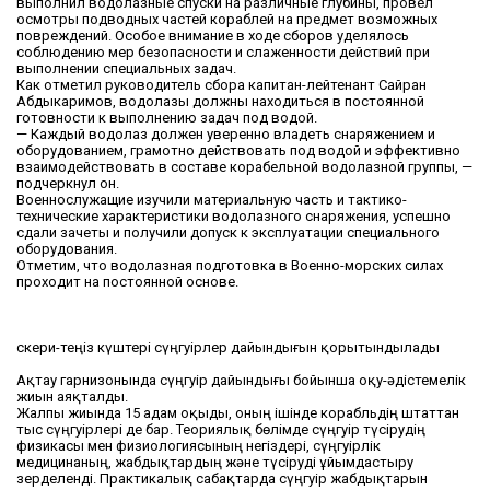
выполнил водолазные спуски на различные глубины, провел
осмотры подводных частей кораблей на предмет возможных
повреждений. Особое внимание в ходе сборов уделялось
соблюдению мер безопасности и слаженности действий при
выполнении специальных задач.
Как отметил руководитель сбора капитан-лейтенант Сайран
Абдыкаримов, водолазы должны находиться в постоянной
готовности к выполнению задач под водой.
— Каждый водолаз должен уверенно владеть снаряжением и
оборудованием, грамотно действовать под водой и эффективно
взаимодействовать в составе корабельной водолазной группы, —
подчеркнул он.
Военнослужащие изучили материальную часть и тактико-
технические характеристики водолазного снаряжения, успешно
сдали зачеты и получили допуск к эксплуатации специального
оборудования.
Отметим, что водолазная подготовка в Военно-морских силах
проходит на постоянной основе.
Әскери-теңіз күштері сүңгуірлер дайындығын қорытындылады
Ақтау гарнизонында сүңгуір дайындығы бойынша оқу-әдістемелік
жиын аяқталды.
Жалпы жиында 15 адам оқыды, оның ішінде корабльдің штаттан
тыс сүңгуірлері де бар. Теориялық бөлімде сүңгуір түсірудің
физикасы мен физиологиясының негіздері, сүңгуірлік
медицинаның, жабдықтардың және түсіруді ұйымдастыру
зерделенді. Практикалық сабақтарда сүңгуір жабдықтарын