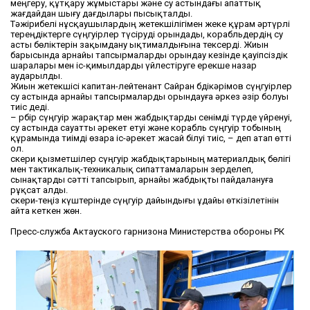
меңгеру, құтқару жұмыстары және су астындағы апаттық
жағдайдан шығу дағдылары пысықталды.
Тәжірибелі нұсқаушылардың жетекшілігімен жеке құрам әртүрлі
тереңдіктерге сүңгуірлер түсіруді орындады, корабльдердің су
асты бөліктерін зақымдану ықтималдығына тексерді. Жиын
барысында арнайы тапсырмаларды орындау кезінде қауіпсіздік
шаралары мен іс-қимылдарды үйлестіруге ерекше назар
аударылды.
Жиын жетекшісі капитан-лейтенант Сайран Әбдікәрімов сүңгуірлер
су астында арнайы тапсырмаларды орындауға әркез әзір болуы
тиіс деді.
– Әрбір сүңгуір жарақтар мен жабдықтарды сенімді түрде үйренуі,
су астында сауатты әрекет етуі және корабль сүңгуір тобының
құрамында тиімді өзара іс-әрекет жасай білуі тиіс, – деп атап өтті
ол.
Әскери қызметшілер сүңгуір жабдықтарының материалдық бөлігі
мен тактикалық-техникалық сипаттамаларын зерделеп,
сынақтарды сәтті тапсырып, арнайы жабдықты пайдалануға
рұқсат алды.
Әскери-теңіз күштерінде сүңгуір дайындығы ұдайы өткізілетінін
айта кеткен жөн.
Пресс-служба Актауского гарнизона Министерства обороны РК