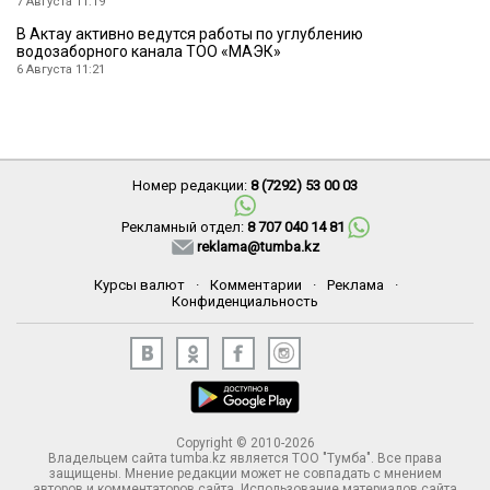
7 Августа 11:19
В Актау активно ведутся работы по углублению
водозаборного канала ТОО «МАЭК»
6 Августа 11:21
Номер редакции:
8 (7292) 53 00 03
Рекламный отдел:
8 707 040 14 81
reklama@tumba.kz
Курсы валют
·
Комментарии
·
Реклама
·
Конфиденциальность
Copyright © 2010-2026
Владельцем сайта tumba.kz является ТОО "Тумба". Все права
защищены. Мнение редакции может не совпадать с мнением
авторов и комментаторов сайта. Использование материалов сайта