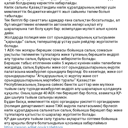
қалай болдырмау керектігін хабарлайды.
Көлік салығы Қазақстандағы көлік құралдарының иелері үшін
мемлекеттік бюджетке міндетті жыл сайынғы төлем болып
табылады.
Тек белгілі бір санаттағы адамдар ғана салықтан босатылады, ал
бұл міндеттемені елемейтін автокөлік иелері ықпал ету
шараларына тап болу қаупі бар: өсімпұлдан мүлікті алып қоюға
дейін.
Жолдарда полиция мен сот орындаушыларының қатысуымен
"қарызды" салық төлеушілерді ұстау үшін рейдтер жүргізілетін
болады.
1 АЕК-тен жоғары берешек сомасы бойынша салық сомасын
уақтылы төлемеген тұлғаларға жеке тұлғаның берешегін өндіріп
алу туралы салық бұйрықтары жіберілетін болады.
Берешек табыс етілгеннен кейін 5 жұмыс күнінен кейін төленбеген
жағдайда, салық Бұйрығы жеке сот орындаушыларының өңірлік
палатасына мәжбүрлеп орындауға беріледі. Өз кезегінде, жеке сот
орындаушылары "Атқарушылық іс жүргізу және сот
орындаушыларының мәртебесі туралы" Қазақстан
Республикасының Заңына сәйкес банктік шоттар мен мүлікке
тыйым салу түрінде мәжбүрлеп өндіріп алу шараларын қолдануға
құқылы. Оның ішінде 40 АЕК-тен берешегі бар болса, азаматқа ҚР-
дан шығуға тыйым салынуы мүмкін.
Бұдан басқа, мемлекеттік кіріс органдары уәкілетті органдармен
(полиция департаменті және ТЖК өңірлік палатасымен) бірлесіп
көлік құралдарына салынатын салық бойынша берешегі бар жеке
тұлғаларға қатысты іс-шаралар жүргізетін болады.
ҚР-дан шығуға тыйым салу туралы ақпаратты сілтеме бойынша
өту арқылы білуге болатындығын қосымша хабарлаймыз
https://aisoip.adilet.gov.kz/debtors
.