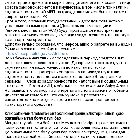
имеют право применять меры принудительного взыскания в виде
ареста банковских счетов и имущества. В том числе при наличии
задолженности от 40 МРП, на гражданина может быть наложен
запрет на выезд из РК.
Кроме того, органами государственных доходов совместно с
уполномоченными органами (Департаментом полиции и
Региональной палатой ЧСИ) будут проводится мероприятия в
отношении физических лиц, имеющих задолженность по налогу на
транспортные средства.
Дополнительно сообщаем, что информацию о запрете на выезд из
РК можно узнать, перейдя по ссылке
https://aisoip.adilet.gov.kz/debtors
.
Во избежание негативных последствий в период предстоящих
летних каникул и сезона отпусков, Департамент рекомендует в
случае наличия задолженности по налогам погасить
задолженность. Проверить сведения о наличии/отсутствии
задолженности по налогам можно во вкладке Электронные
сервисы → Сервис задолженности по налоговым и социальным
платежам → Ввести ИИН, мобильного приложения e-Salyq Azamat.
Напомним, что размер транспортного налога зависит от объема
двигателя автомобиля. Эту сумму можно рассчитать
самостоятельно исходя из технических параметров своего
транспортного средства.
Көлік салығын төлемеген автокөлік иелерінің көліктерін алып қою
жағдайына тап болу қаупі бар
Маңғыстау облысы бойынша Мемлекеттік кірістер департаменті
көлік салығын төлемеген автокөлік иелерінің машиналарын алып
қою жағайына тап болу қаупі бар екенін ескертеді. МКД мұндай
шаралар қандай жағдайларда қолданылатынын және оларды