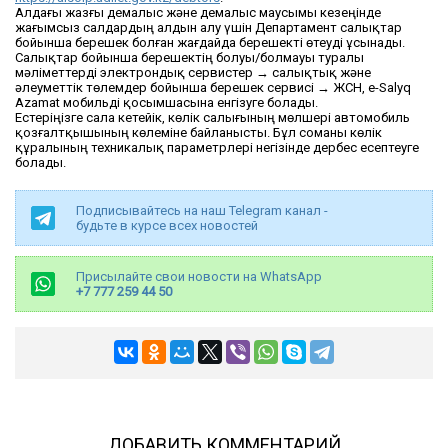
Алдағы жазғы демалыс және демалыс маусымы кезеңінде
жағымсыз салдардың алдын алу үшін Департамент салықтар
бойынша берешек болған жағдайда берешекті өтеуді ұсынады.
Салықтар бойынша берешектің болуы/болмауы туралы
мәліметтерді электрондық сервистер → салықтық және
әлеуметтік төлемдер бойынша берешек сервисі → ЖСН, e-Salyq
Azamat мобильді қосымшасына енгізуге болады.
Естеріңізге сала кетейік, көлік салығының мөлшері автомобиль
қозғалтқышының көлеміне байланысты. Бұл соманы көлік
құралының техникалық параметрлері негізінде дербес есептеуге
болады.
Подписывайтесь на наш Telegram канал -
будьте в курсе всех новостей
Присылайте свои новости на WhatsApp
+7 777 259 44 50
ДОБАВИТЬ КОММЕНТАРИЙ