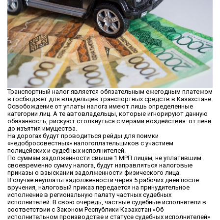
Транспортный налог является обязательным ежегодным платежом
в госбюджет для владельцев транспортных средств в Казахстане.
Освобождение от уплаты налога имеют лишь определенные
категории лиц. А те автовладельцы, которые игнорируют данную
обязанность, рискуют столкнуться с мерами воздействия: от пени
до изъятия имущества.
На дорогах будут проводиться рейды для поимки
«недобросовестных» налогоплательщиков с участием
полицейских и судебных исполнителей.
По суммам задолженности свыше 1 МРП лицам, не уплатившим
своевременно сумму налога, будут направляться налоговые
приказы о взыскании задолженности физического лица.
В случае неуплаты задолженности через 5 рабочих дней после
вручения, налоговый приказ передается на принудительное
исполнение в региональную палату частных судебных
исполнителей. В свою очередь, частные судебные исполнители в
соответствии с Законом Республики Казахстан «Об
исполнительном производстве и статусе судебных исполнителей»