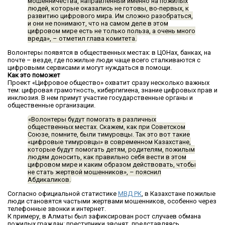
мошенничества, направленный именно на пожилых
людей, которые оказались не готовы, во-первых, к
развитию цифрового мира. Им сложно разобраться,
и они не понимают, что на самом деле в этом
цифровом мире есть не только польза, а очень много
вреда»,
– отметил глава комитета.
Волонтеры появятся в общественных местах: в ЦОНах, банках, на
почте – везде, где пожилые люди чаще всего сталкиваются с
цифровыми сервисами и могут нуждаться в помощи.
Как это поможет
Проект «Цифровое общество» охватит сразу несколько важных
тем: цифровая грамотность, кибергигиена, знание цифровых прав и
инклюзия. В нем примут участие государственные органы и
общественные организации.
«Волонтеры будут помогать в различных
общественных местах. Скажем, как при Советском
Союзе, помните, были тимуровцы. Так это вот такие
«цифровые тимуровцы» в современном Казахстане,
которые будут помогать детям, родителям, пожилым
людям доносить, как правильно себя вести в этом
цифровом мире и каким образом действовать, чтобы
не стать жертвой мошенников»,
– пояснил
Абдикаликов.
Согласно официальной статистике
МВД РК
, в Казахстане пожилые
люди становятся частыми жертвами мошенников, особенно через
телефонные звонки и интернет.
К примеру, в Алматы был зафиксирован рост случаев обмана
пожилых граждан: преступники звонят, представляясь