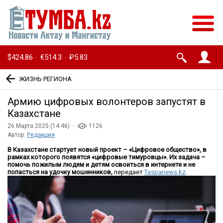
$424.86
€514.3
₽5.83
·
·
ЖИЗНЬ РЕГИОНА
Армию цифровых волонтеров запустят в
Казахстане
26 Марта 2025 (14:46) ·
1126
Автор:
Редакция
В Казахстане стартует новый проект – «Цифровое общество», в
рамках которого появятся «цифровые тимуровцы». Их задача –
помочь пожилым людям и детям освоиться в интернете и не
попасться на удочку мошенников,
передает
Taspanews.kz
.