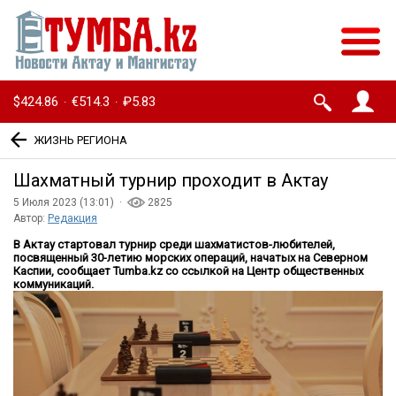
$424.86
€514.3
₽5.83
·
·
ЖИЗНЬ РЕГИОНА
Шахматный турнир проходит в Актау
5 Июля 2023 (13:01) ·
2825
Автор:
Редакция
В Актау стартовал турнир среди шахматистов-любителей,
посвященный 30-летию морских операций, начатых на Северном
Каспии, сообщает Tumba.kz со ссылкой на Центр общественных
коммуникаций.