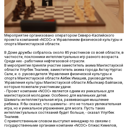
Мероприятие организовано оператором Северо-Каспийского
проекта компанией «NCOC» и Управлением физической культуры и
спорта Мангистауской области.
В Доме дружбы собралось около 85 участников со всей области, в
частности, поклонники интеллектуальных игр разного возраста.
Среди них - работники нефтегазовой отрасли.
В мероприятии приняли участие заместитель акима Мангистауской
области Улугбек Тналиев, заместитель акима города Актау Нуртас
Сали, и. о. руководителя Управления физической культуры и
спорта Мангистауской области Айбек Имашев, руководитель
Управления культуры Мангистауской области Абылкаир Байпаков,
которые пожелали участникам удачи.
- Проект компании «NCOC» является одним из уникальных для
мангистауской молодежи. Особенно для маленьких детей.
Шахматы интеллектуальная игра, развивающая мышление
ребенка. Я бы сказал, что шахматы - это не только увлекательная
игра, но и уникальное упражнение для мозга. Пусть таких
интеллектуальных состязаний будет больше, - сказал Улугбек
Тналиев.
С приветственным словом выступил менеджер по связям с
государственными органами компании «NCOC» Олжас Кемелов,