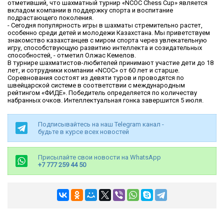
отметивший, что шахматный турнир «NCOC Chess Cup» является
вкладом компании в поддержку спорта и воспитание
подрастающего поколения.
- Сегодня популярность игры в шахматы стремительно растет,
особенно среди детей и молодежи Казахстана. Мы приветствуем
знакомство казахстанцев с миром спорта через увлекательную
игру, способствующую развитию интеллекта и созидательных
способностей, - отметил Олжас Кемелов.
В турнире шахматистов-любителей принимают участие дети до 18
лет, и сотрудники компании «NCOC» от 60 лет и старше.
Соревнования состоят из девяти туров и проводятся по
швейцарской системе в соответствии с международным
рейтингом «ФИДЕ». Победитель определяется по количеству
набранных очков. Интеллектуальная гонка завершится 5 июля.
Подписывайтесь на наш Telegram канал -
будьте в курсе всех новостей
Присылайте свои новости на WhatsApp
+7 777 259 44 50