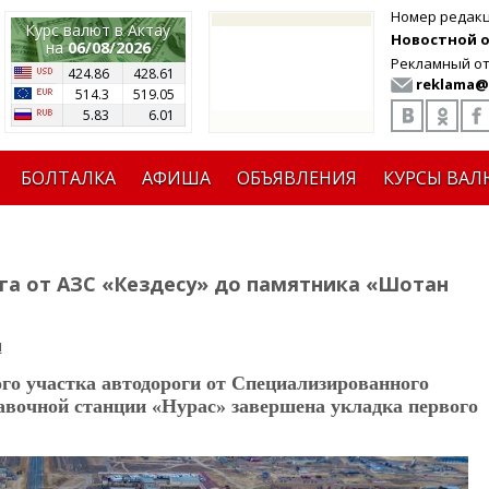
Номер редак
Курс валют в Актау
Новостной от
на
06/08/2026
Рекламный от
424.86
428.61
reklama@
514.3
519.05
5.83
6.01
БОЛТАЛКА
АФИША
ОБЪЯВЛЕНИЯ
КУРСЫ ВАЛ
га от АЗС «Кездесу» до памятника «Шотан
я
ого участка автодороги от Специализированного
авочной станции «Нурас» завершена укладка первого