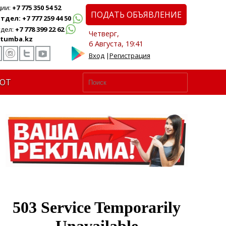
ции:
+7 775 350 54 52
ПОДАТЬ ОБЪЯВЛЕНИЕ
дел: +7 777 259 44 50
дел:
+7 778 399 22 62
Четверг,
tumba.kz
6 Августа, 19:41
Вход
|
Регистрация
ЮТ