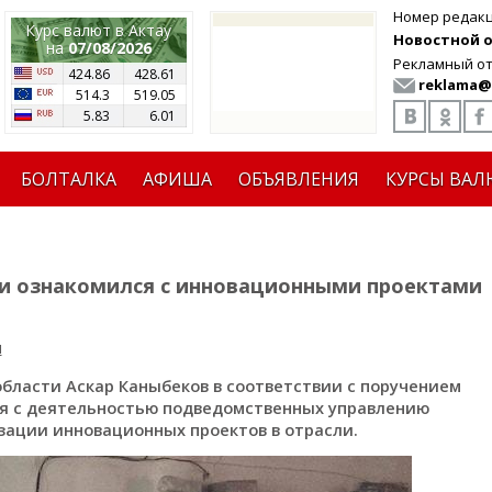
Номер редак
Курс валют в Актау
Новостной от
на
07/08/2026
Рекламный от
424.86
428.61
reklama@
514.3
519.05
5.83
6.01
БОЛТАЛКА
АФИША
ОБЪЯВЛЕНИЯ
КУРСЫ ВАЛ
ти ознакомился с инновационными проектами
я
бласти Аскар Каныбеков в соответствии с поручением
ся с деятельностью подведомственных управлению
зации инновационных проектов в отрасли.