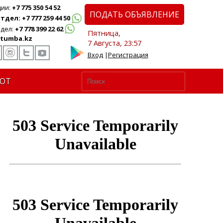
ции:
+7 775 350 54 52
ПОДАТЬ ОБЪЯВЛЕНИЕ
дел: +7 777 259 44 50
дел:
+7 778 399 22 62
Пятница,
tumba.kz
7 Августа, 23:57
Вход
|
Регистрация
ЮТ