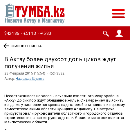
$424.86
€514.3
₽5.83
·
·
ЖИЗНЬ РЕГИОНА
В Актау более двухсот дольщиков ждут
получения жилья
28 Февраля 2015 (15:54) ·
3532
Автор:
Надежда Шульга
Несостоявшиеся новоселы печально известного микрорайона
«Акку» до сих пор ждут обещанное жилье. С намерением выяснить,
когда же у них появится крыша над головой они пришли к первому
заместителю акима области Суиндику Алдашеву. На встрече
присутствовали руководители областного и городского отделов
строительства, а также руководитель Управления строительства
Мангистауской области.