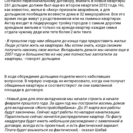
Согласно первоначальному договору, въехать в новые квартиры
261 дольщик должен был еще во втором квартале 2012 года. Но,
как известно, жилье в «Акку» признали аварийным, а для
дольщиков пообещали возвести дома в 32 микрорайоне. Все это
время люди живут у родственников или на съемных квартирах.
Актау входит в лидирующую тройку городов с самым дорогим
арендным жильем и только на аренде квартир каждая семья
отдала чужому дяде или тете более 2 млн тенге.
- В прошлом году нам обещали до конца года предоставить жилье.
Люди устали жить на квартирах. Мы хотим знать, когда сможем
получить наконец свое жилье. Вкладывать деньги мы начали еще в
2007 году и большинство из нас уже полностью заплатили за
квартиры, -
говорят дольщики.
В ходе обсуждения дольщики подняли много наболевших
вопросов. В первую очередь их интересовало, когда они получат
обещанные квартиры и соответствуют ли они заявленной
площади в договоре.
- Новый дом для этих вкладчиков мы начали строить в начале
февраля прошлого года. За один год мы построили восемь домов
для вкладчиков «Жилстройсбербанка». До 31 марта все работы
будут закончены. Сейчас идут работы по наладке канализации.
Параллельно сейчас начнется распределение квартир. По факту
квадратура будет иметь небольшое расхождение с заявленной в
договоре, всегда есть проектный, и есть фактический вариант.
Плата будет взыматься за фактический
, - сказал Шабай