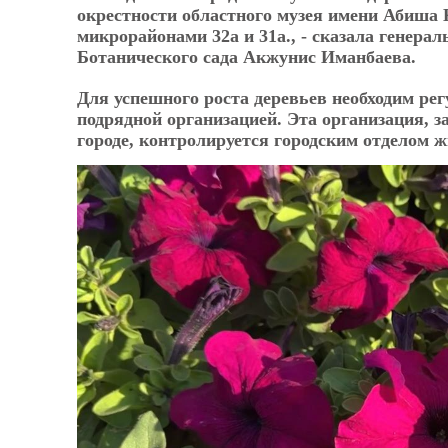
окрестности областного музея имени Абиша 
микрорайонами 32а и 31а., - сказала генер
Ботанического сада Акжунис Иманбаева.
Для успешного роста деревьев необходим ре
подрядной организацией. Эта организация, 
городе, контролируется городским отделом 