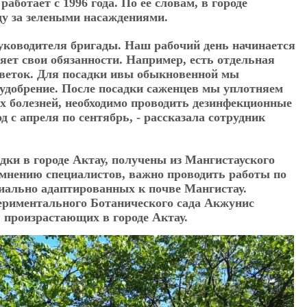
ботает с 1996 года. По ее словам, в городе
ду за зелеными насаждениями.
уководителя бригады. Наш рабочий день начинается
няет свои обязанности. Например, есть отдельная
х веток. Для посадки ивы обыкновенной мы
удобрение. После посадки саженцев мы уплотняем
х болезней, необходимо проводить дезинфекционные
 с апреля по сентябрь, - рассказала сотрудник
дки в городе Актау, получены из Мангистауского
 мнению специалистов, важно проводить работы по
циально адаптированных к почве Мангистау.
ериментального Ботанического сада Акжунис
 произрастающих в городе Актау.