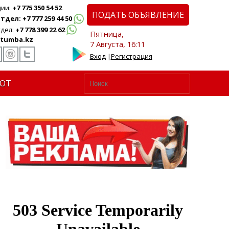
ции:
+7 775 350 54 52
ПОДАТЬ ОБЪЯВЛЕНИЕ
дел: +7 777 259 44 50
дел:
+7 778 399 22 62
Пятница,
tumba.kz
7 Августа, 16:11
Вход
|
Регистрация
ЮТ