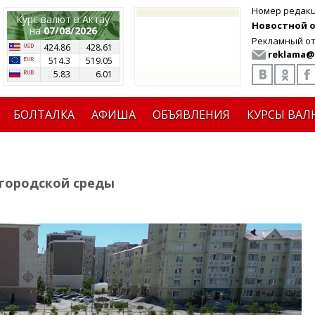
Номер редак
Курс валют в Актау
Новостной от
на
07/08/2026
Рекламный от
424.86
428.61
reklama@
514.3
519.05
5.83
6.01
БОЛТАЛКА
АФИША
ОБЪЯВЛЕНИЯ
КУРСЫ ВАЛ
 городской среды