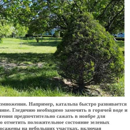
размножения. Например, катальпа быстро развивается
иве. Гледичию необходимо замочить в горячей воде и
тения предпочтительно сажать в ноябре для
о отметить положительное состояние зеленых
посажены на небольших участках, включая