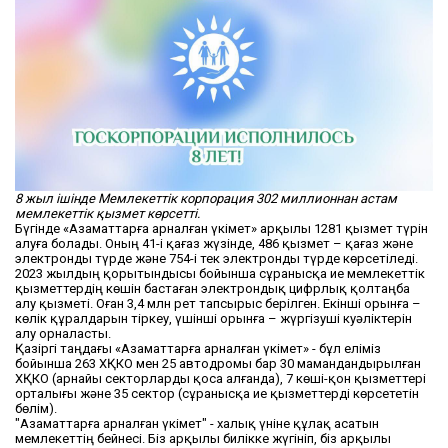
8 жыл ішінде Мемлекеттік корпорация 302 миллионнан астам
мемлекеттік қызмет көрсетті.
Бүгінде «Азаматтарға арналған үкімет» арқылы 1281 қызмет түрін
алуға болады. Оның 41-і қағаз жүзінде, 486 қызмет – қағаз және
электронды түрде және 754-і тек электронды түрде көрсетіледі.
2023 жылдың қорытындысы бойынша сұранысқа ие мемлекеттік
қызметтердің көшін бастаған электрондық цифрлық қолтаңба
алу қызметі. Оған 3,4 млн рет тапсырыс берілген. Екінші орынға –
көлік құралдарын тіркеу, үшінші орынға – жүргізуші куәліктерін
алу орналасты.
Қазіргі таңдағы «Азаматтарға арналған үкімет» - бұл еліміз
бойынша 263 ХҚКО мен 25 автодромы бар 30 мамандандырылған
ХҚКО (арнайы секторларды қоса алғанда), 7 көші-қон қызметтері
орталығы және 35 сектор (сұранысқа ие қызметтерді көрсететін
бөлім).
"Азаматтарға арналған үкімет" - халық үніне құлақ асатын
мемлекеттің бейнесі. Біз арқылы билікке жүгініп, біз арқылы