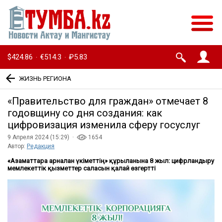
$424.86
€514.3
₽5.83
·
·
ЖИЗНЬ РЕГИОНА
«Правительство для граждан» отмечает 8
годовщину со дня создания: как
цифровизация изменила сферу госуслуг
9 Апреля 2024 (15:29) ·
1654
Автор:
Редакция
«Азаматтарға арналған үкіметтің» құрылғанына 8 жыл: цифрландыру
мемлекеттік қызметтер саласын қалай өзгертті