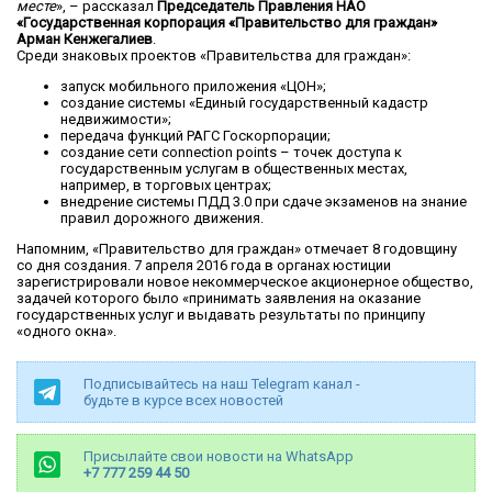
месте
», – рассказал
Председатель Правления НАО
«Государственная корпорация «Правительство для граждан»
Арман Кенжегалиев
.
Среди знаковых проектов «Правительства для граждан»:
запуск мобильного приложения «ЦОН»;
создание системы «Единый государственный кадастр
недвижимости»;
передача функций РАГС Госкорпорации;
создание сети connection points – точек доступа к
государственным услугам в общественных местах,
например, в торговых центрах;
внедрение системы ПДД 3.0 при сдаче экзаменов на знание
правил дорожного движения.
Напомним, «Правительство для граждан» отмечает 8 годовщину
со дня создания. 7 апреля 2016 года в органах юстиции
зарегистрировали новое некоммерческое акционерное общество,
задачей которого было «принимать заявления на оказание
государственных услуг и выдавать результаты по принципу
«одного окна».
Подписывайтесь на наш Telegram канал -
будьте в курсе всех новостей
Присылайте свои новости на WhatsApp
+7 777 259 44 50