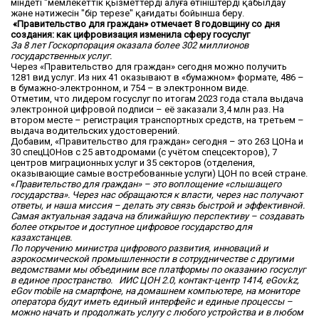
міндеті "мемлекеттік қызметтерді алуға өтініштерді қабылдау
және нәтижесін "бір терезе" қағидаты бойынша беру.
«Правительство для граждан» отмечает 8 годовщину со дня
создания: как цифровизация изменила сферу госуслуг
За 8 лет Госкорпорация оказала более 302 миллионов
государственных услуг.
Через «Правительство для граждан» сегодня можно получить
1281 вид услуг. Из них 41 оказывают в «бумажном» формате, 486 –
в бумажно-электронном, и 754 – в электронном виде.
Отметим, что лидером госуслуг по итогам 2023 года стала выдача
электронной цифровой подписи – её заказали 3,4 млн раз. На
втором месте – регистрация транспортных средств, на третьем –
выдача водительских удостоверений.
Добавим, «Правительство для граждан» сегодня – это 263 ЦОНа и
30 спецЦОНов с 25 автодромами (с учётом спецсекторов), 7
центров миграционных услуг и 35 секторов (отделения,
оказывающие самые востребованные услуги) ЦОН по всей стране.
«
Правительство для граждан» – это воплощение «слышащего
государства». Через нас обращаются к власти, через нас получают
ответы, и наша миссия – делать эту связь быстрой и эффективной.
Самая актуальная задача на ближайшую перспективу – создавать
более открытое и доступное цифровое государство для
казахстанцев.
По поручению министра цифрового развития, инноваций и
аэрокосмической промышленности в сотрудничестве с другими
ведомствами мы объединим все платформы по оказанию госуслуг
в единое пространство. ИИС ЦОН 2.0, контакт-центр 1414, eGov.kz,
eGov mobile на смартфоне, на домашнем компьютере, на мониторе
оператора будут иметь единый интерфейс и единые процессы –
можно начать и продолжать услугу с любого устройства и в любом