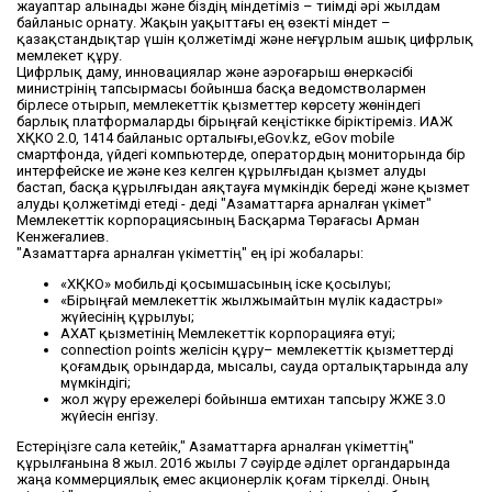
жауаптар алынады және біздің міндетіміз – тиімді әрі жылдам
байланыс орнату. Жақын уақыттағы ең өзекті міндет –
қазақстандықтар үшін қолжетімді және неғұрлым ашық цифрлық
мемлекет құру.
Цифрлық даму, инновациялар және аэроғарыш өнеркәсібі
министрінің тапсырмасы бойынша басқа ведомстволармен
бірлесе отырып, мемлекеттік қызметтер көрсету жөніндегі
барлық платформаларды бірыңғай кеңістікке біріктіреміз. ИАЖ
ХҚКО 2.0, 1414 байланыс орталығы,eGov.kz, eGov mobile
смартфонда, үйдегі компьютерде, оператордың мониторында бір
интерфейске ие және кез келген құрылғыдан қызмет алуды
бастап, басқа құрылғыдан аяқтауға мүмкіндік береді және қызмет
алуды қолжетімді етеді - деді "Азаматтарға арналған үкімет"
Мемлекеттік корпорациясының Басқарма Төрағасы Арман
Кенжеғалиев.
"Азаматтарға арналған үкіметтің" ең ірі жобалары:
«ХҚКО» мобильді қосымшасының іске қосылуы;
«Бірыңғай мемлекеттік жылжымайтын мүлік кадастры»
жүйесінің құрылуы;
АХАТ қызметінің Мемлекеттік корпорацияға өтуі;
connection points желісін құру– мемлекеттік қызметтерді
қоғамдық орындарда, мысалы, сауда орталықтарында алу
мүмкіндігі;
жол жүру ережелері бойынша емтихан тапсыру ЖЖЕ 3.0
жүйесін енгізу.
Естеріңізге сала кетейік," Азаматтарға арналған үкіметтің"
құрылғанына 8 жыл. 2016 жылы 7 сәуірде әділет органдарында
жаңа коммерциялық емес акционерлік қоғам тіркелді. Оның