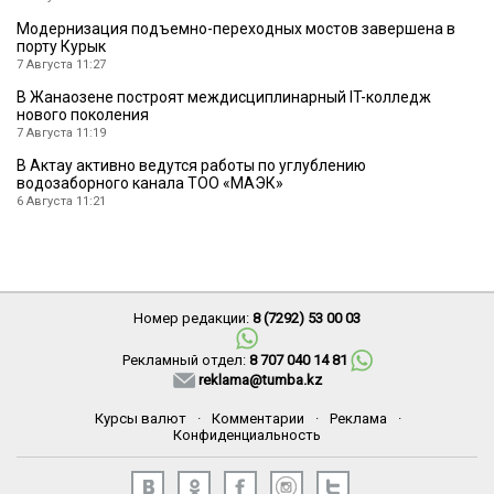
Модернизация подъемно-переходных мостов завершена в
порту Курык
7 Августа 11:27
В Жанаозене построят междисциплинарный IT-колледж
нового поколения
7 Августа 11:19
В Актау активно ведутся работы по углублению
водозаборного канала ТОО «МАЭК»
6 Августа 11:21
Номер редакции:
8 (7292) 53 00 03
Рекламный отдел:
8 707 040 14 81
reklama@tumba.kz
Курсы валют
·
Комментарии
·
Реклама
·
Конфиденциальность