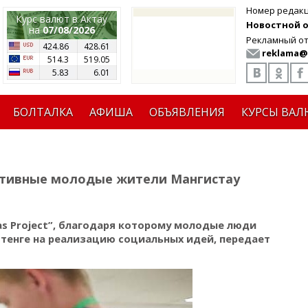
Номер редак
Курс валют в Актау
Новостной от
на
07/08/2026
Рекламный от
424.86
428.61
reklama@
514.3
519.05
5.83
6.01
БОЛТАЛКА
АФИША
ОБЪЯВЛЕНИЯ
КУРСЫ ВАЛ
ктивные молодые жители Мангистау
as Project”, благодаря которому молодые люди
тенге на реализацию социальных идей, передает