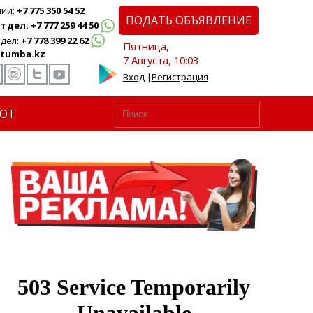
ции:
+7 775 350 54 52
ПОДАТЬ ОБЪЯВЛЕНИЕ
дел: +7 777 259 44 50
дел:
+7 778 399 22 62
Пятница,
tumba.kz
7 Августа, 10:03
Вход
|
Регистрация
ЮТ