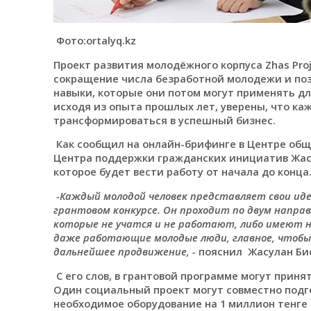
Фото:ortalyq.kz
Проект развития молодёжного корпуса Zhas Proje
сокращение числа безработной молодежи и по
навыки, которые они потом могут применять дл
исходя из опыта прошлых лет, уверены, что к
трансформироваться в успешный бизнес.
Как сообщил на онлайн-брифинге в Центре об
Центра поддержки гражданских инициатив Жасу
которое будет вести работу от начала до конца
-Каждый молодой человек представляет свои иде
грантовом конкурсе. Он проходит по двум напр
которые не учатся и не работают, либо имеют н
даже работающие молодые люди, главное, чтобы
дальнейшее продвижение, -
пояснил Жасулан Би
С его слов, в грантовой программе могут принят
Один социальный проект могут совместно подг
необходимое оборудование на 1 миллион тенге 