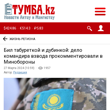
$424.86
€514.3
₽5.83
·
·
ЖИЗНЬ РЕГИОНА
Бил табуреткой и дубинкой: дело
командира взвода прокомментировали в
Минобороны
27 Марта 2024 (10:59) ·
1957
Автор:
Редакция