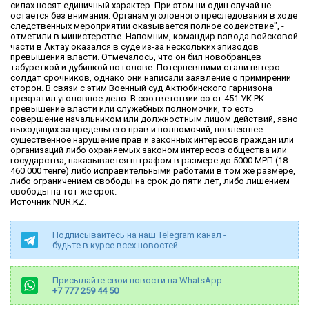
силах носят единичный характер. При этом ни один случай не
остается без внимания. Органам уголовного преследования в ходе
следственных мероприятий оказывается полное содействие", -
отметили в министерстве. Напомним, командир взвода войсковой
части в Актау оказался в суде из-за нескольких эпизодов
превышения власти. Отмечалось, что он бил новобранцев
табуреткой и дубинкой по голове. Потерпевшими стали пятеро
солдат срочников, однако они написали заявление о примирении
сторон. В связи с этим Военный суд Актюбинского гарнизона
прекратил уголовное дело. В соответствии со ст.451 УК РК
превышение власти или служебных полномочий, то есть
совершение начальником или должностным лицом действий, явно
выходящих за пределы его прав и полномочий, повлекшее
существенное нарушение прав и законных интересов граждан или
организаций либо охраняемых законом интересов общества или
государства, наказывается штрафом в размере до 5000 МРП (18
460 000 тенге) либо исправительными работами в том же размере,
либо ограничением свободы на срок до пяти лет, либо лишением
свободы на тот же срок.
Источник NUR.KZ.
Подписывайтесь на наш Telegram канал -
будьте в курсе всех новостей
Присылайте свои новости на WhatsApp
+7 777 259 44 50