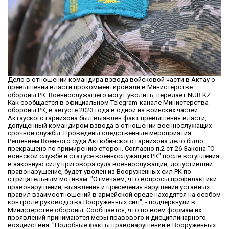
Дело в отношении командира взвода войсковой части в Актау о
превышении власти прокомментировали в Министерстве
обороны РК. Военнослужащего могут уволить, передает NUR.KZ.
Как сообщается в официальном Telegram-канале Министерства
обороны РК, в августе 2023 года в одной из воинских частей
Актауского гарнизона был выявлен факт превышения власти,
допущенный командиром взвода в отношении военнослужащих
срочной службы. Проведены следственные мероприятия.
Решением Военного суда Актюбинского гарнизона дело было
прекращено по примирению сторон. Согласно п.2 ст.26 Закона "О
воинской службе и статусе военнослужащих РК" после вступления
в законную силу приговора суда военнослужащий, допустивший
правонарушение, будет уволен из Вооруженных сил РК по
отрицательным мотивам. "Отмечаем, что вопросы профилактики
правонарушений, выявления и пресечения нарушений уставных
правил взаимоотношений в армейской среде находятся на особом
контроле руководства Вооруженных сил", - подчеркнули в
Министерстве обороны. Сообщается, что по всем формам их
проявлений принимаются меры правового и дисциплинарного
воздействия. "Подобные факты правонарушений в Вооруженных