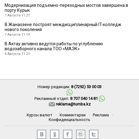
Модернизация подъемно-переходных мостов завершена в
порту Курык
7 Августа 11:27
В Жанаозене построят междисциплинарный IT-колледж
нового поколения
7 Августа 11:19
В Актау активно ведутся работы по углублению
водозаборного канала ТОО «МАЭК»
6 Августа 11:21
Номер редакции:
8 (7292) 53 00 03
Рекламный отдел:
8 707 040 14 81
reklama@tumba.kz
Курсы валют
·
Комментарии
·
Реклама
·
Конфиденциальность