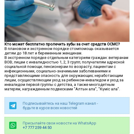
Кто может бесплатно пролечить зубы за счет средств ОСМС?
В плановом и экстренном порядке стомпомощь оказывается
детям до 18 лет и беременным женщинам.
В экстренном порядке отдельным категориям граждан: ветеранам
ВОВ; лицам с инвалидностью 1, 2, 3 групп; получателям адресной
социальной помощи; пенсионерам по возрасту; пациентам с
инфекционными, социально-значимыми заболеваниями и
представляющими опасность для окружающих; неработающим
лицам, осуществляющим уход за ребенком-инвалидом и уход за
инвалидом первой группы с детства, а также многодетным
матерям, награжденным подвесками "Алтын алқа", "Күміс алқа".
Подписывайтесь на наш Telegram канал -
будьте в курсе всех новостей
Присылайте свои новости на WhatsApp
+7 777 259 44 50