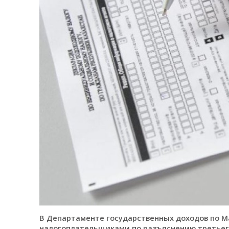
В Департаменте государственных доходов по М
налогоплательщиками по разъяснению третьег