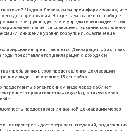
х платежей Мадина Джаканкызы проинформировала, что
общего декларирования. На третьем этапе во всеобщее
риниматели, руководители и учредители юридических
екларирования является совершенствование социальной
ономики, снижение уровня коррупции, обеспечение
декларирования представляется Декларация об активах
ие годы представляется Декларация о доходах и
тва (пребывания), срок представления деклараций
тронном виде – не позднее 15 сентября.
о представить в электронном виде через Кабинет
лектронного правительства» (egov.kz), а также через
bile.
озможность предоставления данной декларации через
может проверить достоверность сведений, подлежащих
ты уполномоченных органов, а также сделав запрос в