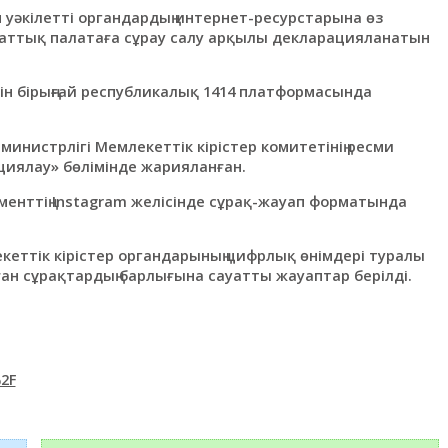
 уәкілетті органдардың интернет-ресурстарына өз
иаттық палатаға сұрау салу арқылы декларацияланатын
н бірыңғай республикалық 1414 платформасында
нистрлігі Мемлекеттік кірістер комитетінің ресми
циялау» бөлімінде жарияланған.
менттің Instagram желісінде сұрақ-жауап форматында
еттік кірістер органдарының цифрлық өнімдері туралы
ан сұрақтардың барлығына сауатты жауаптар берілді.
2F