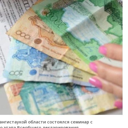
ангистаукой области состоялся семинар с
о этапа Всеобщего декларирования.