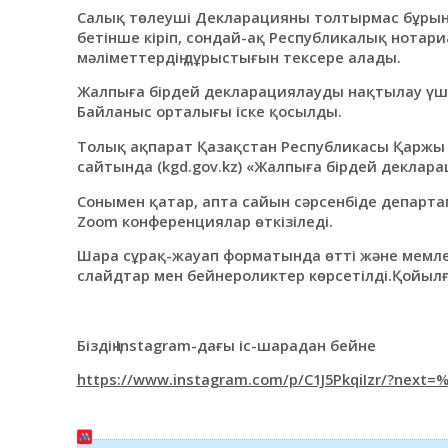
Салық төлеуші ​​Декларацияны толтырмас бұрын
бетінше кіріп, сондай-ақ Республикалық нотар
мәліметтердің дұрыстығын тексере алады.
Жалпыға бірдей декларациялауды нақтылау үші
Байланыс орталығы іске қосылды.
Толық ақпарат Қазақстан Республикасы Қаржы ми
сайтында (kgd.gov.kz) «Жалпыға бірдей деклара
Сонымен қатар, апта сайын сәрсенбіде департа
Zoom конференциялар өткізіледі.
Шара сұрақ-жауап форматында өтті және мемлек
слайдтар мен бейнероликтер көрсетілді.Қойылғ
Біздің Instagram-дағы іс-шарадан бейне
https://www.instagram.com/p/C1J5PkqiIzr/?next=%