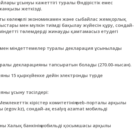
йлары ұсынуы кажеттігі туралы Өндірістік емес
анқызы жеткізді.
ты көлеңкелі экономикамен және сыбайлас жемқорлық
быстары мен мүлкін тиімді бақылау жүйесін құру, сондай-
міндетті төлемдерді жинауды қамтамасыз етудегі
р мен міндеттемелер туралы декларация ұсынылады
туралы декларацияны тапсыратын болады (270.00-нысан).
яны 15 қыркүйекке дейін электронды түрде
ны ұсыну тәсілдері:
Мемлекеттік кірістер комитетінің web-порталы арқылы
лы (egov.kz), сондай-ақ esalyq azamat мобильді
яны Халық банкінің мобильді қосымшасы арқылы