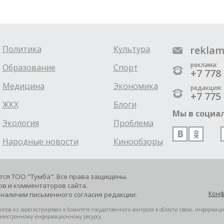
Политика
Культура
reklam
реклама:
Образование
Спорт
+7 778 
Медицина
Экономика
редакция:
+7 775 
ЖКХ
Блоги
Мы в социал
Экология
Проблема
Народные новости
Кинообзоры
ется ТОО "Тумба". Все права защищены.
в и комментаторов сайта.
Конф
наличии письменного согласия редакции.
mba.kz зарегистрирован в Комитете госудаственного контроля в области связи, информац
 электронному информационному ресурсу.