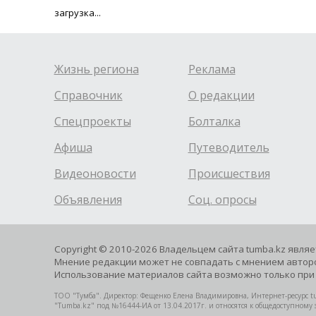
загрузка...
Жизнь региона
Реклама
Справочник
О редакции
Спецпроекты
Болталка
Афиша
Путеводитель
Видеоновости
Происшествия
Объявления
Соц. опросы
Copyright © 2010-2026 Владельцем сайта tumba.kz явля
Мнение редакции может не совпадать с мнением авторо
Использование материалов сайта возможно только при 
ТОО "Тумба". Директор: Фещенко Елена Владимировна, Интернет-ресурс tu
"Tumba.kz" под №16444-ИА от 13.04.2017г. и относятся к общедоступному