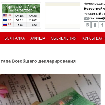
Номер редак
Курс валют в Актау
Новостной от
на
07/08/2026
Рекламный от
424.86
428.61
reklama@
514.3
519.05
5.83
6.01
БОЛТАЛКА
АФИША
ОБЪЯВЛЕНИЯ
КУРСЫ ВАЛ
 этапа Всеобщего декларирования
я