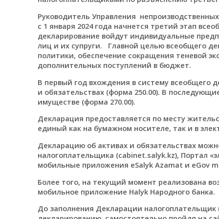
Руководитель Управления непроизводственны
с 1 января 2024 года начнется третий этап все
декларирование войдут индивидуальные предп
лиц и их супруги. Главной целью всеобщего д
политики, обеспечение сокращения теневой эк
дополнительных поступлений в бюджет.
В первый год вхождения в систему всеобщего 
и обязательствах (форма 250.00). В последующ
имуществе (форма 270.00).
Декларация предоставляется по месту жительс
единый как на бумажном носителе, так и в элек
Декларацию об активах и обязательствах можн
налогоплательщика (cabinet.salyk.kz), Портал «э
мобильные приложения eSalyk Azamat и eGov mo
Более того, на текущий момент реализована в
мобильное приложение Halyk Народного банка.
До заполнения Декларации налогоплательщик 
декларированию, самостоятельно пройдя на сай