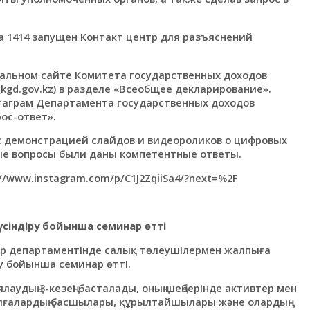
а 1414 запущен Контакт центр для разъяснений
альном сайте Комитета государственных доходов
kgd.gov.kz) в разделе «Всеобщее декларирование».
стаграм Департамента государственных доходов
рос-ответ».
с демонстрацией слайдов и видеороликов о цифровых
ные вопросы были даны компетентные ответы.
://www.instagram.com/p/C1J2ZqiiSa4/?next=%2F
үсіндіру бойынша семинар өтті
ер департаментінде салық төлеушілермен жалпыға
ру бойынша семинар өтті.
аудың 3-кезеңі басталады, оның шеңберінде активтер мен
ұлғалардың басшылары, құрылтайшылары және олардың