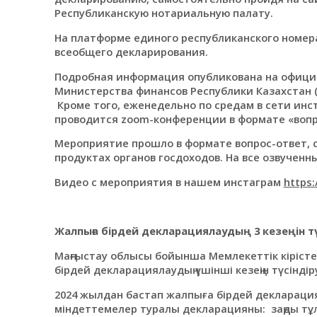
Республиканскую нотариальную палату.
На платформе единого республиканского номер
всеобщего декларирования.
Подробная информация опубликована на офици
Министерства финансов Республики Казахстан (
Кроме того, еженедельно по средам в сети ин
проводится zoom-конференции в формате «воп
Мероприятие прошло в формате вопрос-ответ, 
продуктах органов госдоходов. На все озвучен
Видео с мероприятия в нашем инстаграм
https
Жалпыға бірдей декларациялаудың 3 кезеңін т
Маңғыстау облысы бойынша Мемлекеттік кіріст
бірдей декларациялаудың үшінші кезеңін түсінді
2024 жылдан бастап жалпыға бірдей декларациял
міндеттемелер туралы декларацияны: заңды т