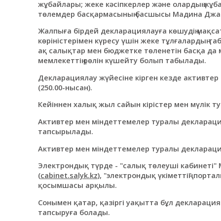
жұбайлары; жеке кәсіпкерлер және олардың жұба
төлемдер басқармасының басшысы Мадина Джак
Жалпыға бірдей декларациялауға көшудің мақса
көріністерімен күресу үшін жеке тұлғалардың та
ақ салықтар мен бюджетке төленетін басқа да 
мемлекеттің рөлін күшейту болып табылады.
Декларациялау жүйесіне кірген кезде активте
(250.00-нысан).
Кейіннен халық жыл сайын кірістер мен мүлік 
Активтер мен міндеттемелер туралы деклараци
тапсырылады.
Активтер мен міндеттемелер туралы декларация
Электрондық түрде - "салық төлеуші кабинеті" 
(
cabinet.salyk.kz
), "электрондық үкіметтің" порта
қосымшасы арқылы.
Сонымен қатар, қазіргі уақытта бұл деклараци
тапсыруға болады.