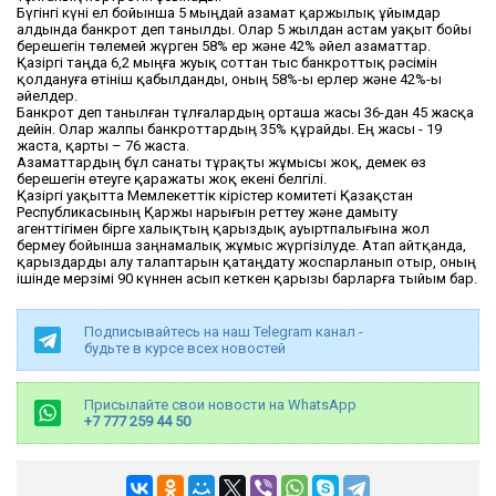
Бүгінгі күні ел бойынша 5 мыңдай азамат қаржылық ұйымдар
алдында банкрот деп танылды. Олар 5 жылдан астам уақыт бойы
берешегін төлемей жүрген 58% ер және 42% әйел азаматтар.
Қазіргі таңда 6,2 мыңға жуық соттан тыс банкроттық рәсімін
қолдануға өтініш қабылданды, оның 58%-ы ерлер және 42%-ы
әйелдер.
Банкрот деп танылған тұлғалардың орташа жасы 36-дан 45 жасқа
дейін. Олар жалпы банкроттардың 35% құрайды. Ең жасы - 19
жаста, қарты – 76 жаста.
Азаматтардың бұл санаты тұрақты жұмысы жоқ, демек өз
берешегін өтеуге қаражаты жоқ екені белгілі.
Қазіргі уақытта Мемлекеттік кірістер комитеті Қазақстан
Республикасының Қаржы нарығын реттеу және дамыту
агенттігімен бірге халықтың қарыздық ауыртпалығына жол
бермеу бойынша заңнамалық жұмыс жүргізілуде. Атап айтқанда,
қарыздарды алу талаптарын қатаңдату жоспарланып отыр, оның
ішінде мерзімі 90 күннен асып кеткен қарызы барларға тыйым бар.
Подписывайтесь на наш Telegram канал -
будьте в курсе всех новостей
Присылайте свои новости на WhatsApp
+7 777 259 44 50