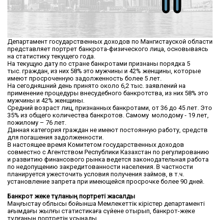
Департамент государственных доходов по Мангистауской области
представляет портрет банкрота-физического лица, основываясь
на статистику текущего года.
На текущую дату по стране банкротами признаны порядка 5
тыс. граждан, из них 58% это мужчины и 42% женщины, которые
имеют просроченную задолженность более 5 лет.
На сегодняшний день принято около 6,2 тыс. заявлений на
применение процедуры внесудебного банкротства, из них 58% это
мужчины и 42% женщины.
Средний возраст лиц, признанных банкротами, от 36 до 45 лет. Это
35% из общего количества банкротов. Самому молодому - 19 лет,
пожилому – 76 лет.
Данная категория граждан не имеют постоянную работу, средств
для погашения задолженности.
В настоящее время Комитетом государственных доходов
совместно с Агентством Республики Казахстан по регулированию
и развитию финансового рынка ведется законодательная работа
по недопущению закредитованности населения. В частности
планируется ужесточить условия получения займов, в т.ч.
установление запрета при имеющейся просрочке более 90 дней.
Банкрот жеке тұлғаның портреті жасалды
Маңғыстау облысы бойынша Мемлекеттік кірістер департаменті
ағымдағы жылғы статистикаға сүйене отырып, банкрот-жеке
тұлғаның портретін ұсынады.