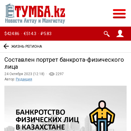
$424.86
€514.3
₽5.83
·
·
ЖИЗНЬ РЕГИОНА
Составлен портрет банкрота-физического
лица
24 Октября 2023 (12:18) ·
2297
Автор:
Редакция