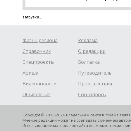
загрузка...
Жизнь региона
Реклама
Справочник
О редакции
Спецпроекты
Болталка
Афиша
Путеводитель
Видеоновости
Происшествия
Объявления
Соц. опросы
Copyright © 2010-2026 Владельцем сайта tumba.kz явля
Мнение редакции может не совпадать с мнением авторо
Использование материалов сайта возможно только при 