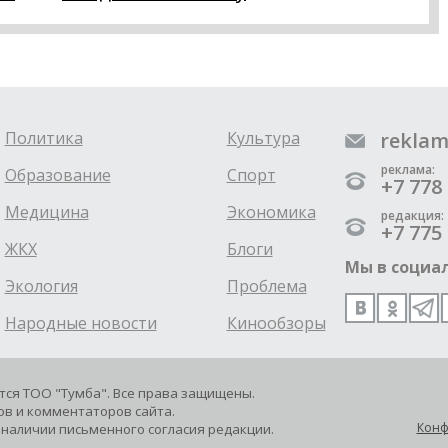
Политика
Культура
reklam
реклама:
Образование
Спорт
+7 778 
Медицина
Экономика
редакция:
+7 775 
ЖКХ
Блоги
Мы в социал
Экология
Проблема
Народные новости
Кинообзоры
ется ТОО "Тумба". Все права защищены.
в и комментаторов сайта.
Конф
наличии письменного согласия редакции.