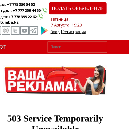
ции:
+7 775 350 54 52
ПОДАТЬ ОБЪЯВЛЕНИЕ
дел: +7 777 259 44 50
дел:
+7 778 399 22 62
Пятница,
tumba.kz
7 Августа, 19:20
Вход
|
Регистрация
ЮТ