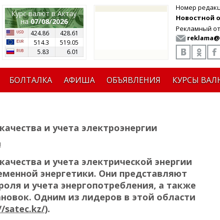
Номер редак
Курс валют в Актау
Новостной от
на
07/08/2026
Рекламный от
424.86
428.61
reklama@
514.3
519.05
5.83
6.01
БОЛТАЛКА
АФИША
ОБЪЯВЛЕНИЯ
КУРСЫ ВАЛ
качества и учета электроэнергии
я
ачества и учета электрической энергии
менной энергетики. Они представляют
оля и учета энергопотребления, а также
новок. Одним из лидеров в этой области
//satec.kz/
).